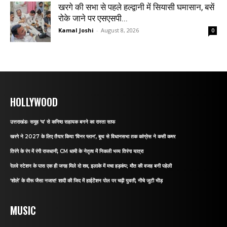
खरगे की सभा से पहले हल्द्वानी में सियासी घमासान, बसें
रोके जाने पर एसएसपी...
Kamal Joshi
-
August 8, 2026
0
HOLLYWOOD
उत्तराखंडः समूह ‘घ’ से कनिष्ठ सहायक बनने का रास्ता साफ
खरगे ने 2027 के लिए तैयार किया ‘विनर प्लान’, बूथ से विधानसभा तक कांग्रेस ने कसी कमर
तिरंगे के रंग में रंगी राजधानी, CM धामी के नेतृत्व में निकली भव्य तिरंगा यात्रा
रेलवे स्टेशन के पास एक ही जगह मिले दो शव, इलाके में मचा हड़कंप; मौत की वजह बनी पहेली
‘शोले’ के वीरू जैसा नजारा! शादी की जिद में हाईटेंशन पोल पर चढ़ी युवती, नीचे जुटी भीड़
MUSIC