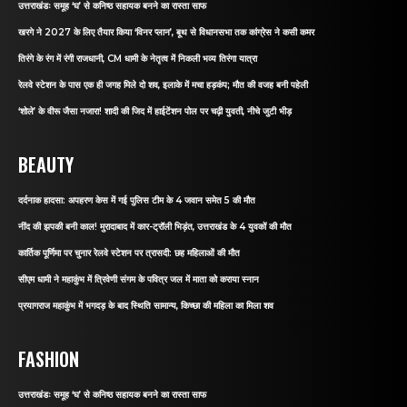
उत्तराखंडः समूह ‘घ’ से कनिष्ठ सहायक बनने का रास्ता साफ
खरगे ने 2027 के लिए तैयार किया ‘विनर प्लान’, बूथ से विधानसभा तक कांग्रेस ने कसी कमर
तिरंगे के रंग में रंगी राजधानी, CM धामी के नेतृत्व में निकली भव्य तिरंगा यात्रा
रेलवे स्टेशन के पास एक ही जगह मिले दो शव, इलाके में मचा हड़कंप; मौत की वजह बनी पहेली
‘शोले’ के वीरू जैसा नजारा! शादी की जिद में हाईटेंशन पोल पर चढ़ी युवती, नीचे जुटी भीड़
BEAUTY
दर्दनाक हादसा: अपहरण केस में गई पुलिस टीम के 4 जवान समेत 5 की मौत
नींद की झपकी बनी काल! मुरादाबाद में कार-ट्रॉली भिड़ंत, उत्तराखंड के 4 युवकों की मौत
कार्तिक पूर्णिमा पर चुनार रेलवे स्टेशन पर त्रासदी: छह महिलाओं की मौत
सीएम धामी ने महाकुंभ में त्रिवेणी संगम के पवित्र जल में माता को कराया स्नान
प्रयागराज महाकुंभ में भगदड़ के बाद स्थिति सामान्य, किच्छा की महिला का मिला शव
FASHION
उत्तराखंडः समूह ‘घ’ से कनिष्ठ सहायक बनने का रास्ता साफ