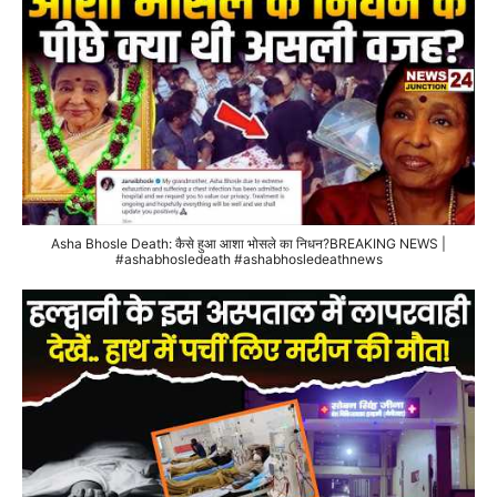
Asha Bhosle Death: कैसे हुआ आशा भोसले का निधन?BREAKING NEWS |
#ashabhosledeath #ashabhosledeathnews