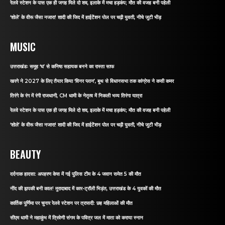
रेलवे स्टेशन के पास एक ही जगह मिले दो शव, इलाके में मचा हड़कंप; मौत की वजह बनी पहेली
‘शोले’ के वीरू जैसा नजारा! शादी की जिद में हाईटेंशन पोल पर चढ़ी युवती, नीचे जुटी भीड़
MUSIC
उत्तराखंडः समूह ‘घ’ से कनिष्ठ सहायक बनने का रास्ता साफ
खरगे ने 2027 के लिए तैयार किया ‘विनर प्लान’, बूथ से विधानसभा तक कांग्रेस ने कसी कमर
तिरंगे के रंग में रंगी राजधानी, CM धामी के नेतृत्व में निकली भव्य तिरंगा यात्रा
रेलवे स्टेशन के पास एक ही जगह मिले दो शव, इलाके में मचा हड़कंप; मौत की वजह बनी पहेली
‘शोले’ के वीरू जैसा नजारा! शादी की जिद में हाईटेंशन पोल पर चढ़ी युवती, नीचे जुटी भीड़
BEAUTY
दर्दनाक हादसा: अपहरण केस में गई पुलिस टीम के 4 जवान समेत 5 की मौत
नींद की झपकी बनी काल! मुरादाबाद में कार-ट्रॉली भिड़ंत, उत्तराखंड के 4 युवकों की मौत
कार्तिक पूर्णिमा पर चुनार रेलवे स्टेशन पर त्रासदी: छह महिलाओं की मौत
सीएम धामी ने महाकुंभ में त्रिवेणी संगम के पवित्र जल में माता को कराया स्नान