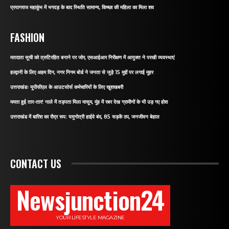
प्रयागराज महाकुंभ में भगदड़ के बाद स्थिति सामान्य, किच्छा की महिला का मिला शव
FASHION
मतदाता सूची को त्रुटिरहित बनाने पर जोर, एसआईआर निरीक्षण में आयुक्त ने परखी व्यवस्थाएं
हल्द्वानी के लिए अहम दिन, नगर निगम बोर्ड ने जनता से जुड़े 15 मुद्दों पर लगाई मुहर
उत्तराखंडः यूपीसीएल के आउटसोर्स कर्मचारियों के लिए खुशखबरी
ममता हुई तार-तार! नाले में तड़पता मिला मासूम, मुंह में रबर देख ग्रामीणों के भी उड़ गए होश
उत्तराखंड में बारिश का रौद्र रूप: यमुनोत्री हाईवे बंद, 85 सड़कें ठप, जनजीवन बेहाल
CONTACT US
Newsjunction24
YOUR LIFESTYLE MAGAZINE