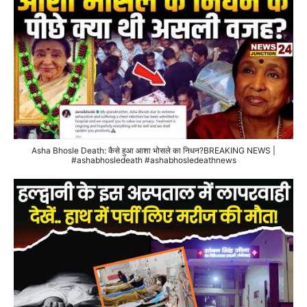
Asha Bhosle Death: कैसे हुआ आशा भोसले का निधन?BREAKING NEWS |
#ashabhosledeath #ashabhosledeathnews