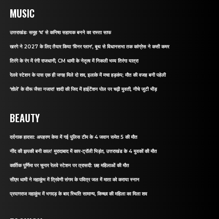
MUSIC
उत्तराखंडः समूह ‘घ’ से कनिष्ठ सहायक बनने का रास्ता साफ
खरगे ने 2027 के लिए तैयार किया ‘विनर प्लान’, बूथ से विधानसभा तक कांग्रेस ने कसी कमर
तिरंगे के रंग में रंगी राजधानी, CM धामी के नेतृत्व में निकली भव्य तिरंगा यात्रा
रेलवे स्टेशन के पास एक ही जगह मिले दो शव, इलाके में मचा हड़कंप; मौत की वजह बनी पहेली
‘शोले’ के वीरू जैसा नजारा! शादी की जिद में हाईटेंशन पोल पर चढ़ी युवती, नीचे जुटी भीड़
BEAUTY
दर्दनाक हादसा: अपहरण केस में गई पुलिस टीम के 4 जवान समेत 5 की मौत
नींद की झपकी बनी काल! मुरादाबाद में कार-ट्रॉली भिड़ंत, उत्तराखंड के 4 युवकों की मौत
कार्तिक पूर्णिमा पर चुनार रेलवे स्टेशन पर त्रासदी: छह महिलाओं की मौत
सीएम धामी ने महाकुंभ में त्रिवेणी संगम के पवित्र जल में माता को कराया स्नान
प्रयागराज महाकुंभ में भगदड़ के बाद स्थिति सामान्य, किच्छा की महिला का मिला शव