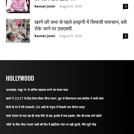
Kamal Joshi
-
August 8, 2026
0
खरगे की सभा से पहले हल्द्वानी में सियासी घमासान, बसें
रोके जाने पर एसएसपी...
Kamal Joshi
-
August 8, 2026
0
HOLLYWOOD
उत्तराखंडः समूह ‘घ’ से कनिष्ठ सहायक बनने का रास्ता साफ
खरगे ने 2027 के लिए तैयार किया ‘विनर प्लान’, बूथ से विधानसभा तक कांग्रेस ने कसी कमर
तिरंगे के रंग में रंगी राजधानी, CM धामी के नेतृत्व में निकली भव्य तिरंगा यात्रा
रेलवे स्टेशन के पास एक ही जगह मिले दो शव, इलाके में मचा हड़कंप; मौत की वजह बनी पहेली
‘शोले’ के वीरू जैसा नजारा! शादी की जिद में हाईटेंशन पोल पर चढ़ी युवती, नीचे जुटी भीड़