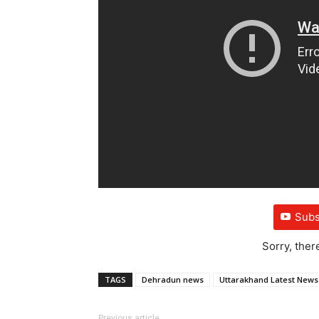
Subs
Sorry, ther
TAGS
Dehradun news
Uttarakhand Latest News
Previous article