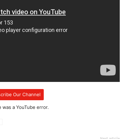
cribe Our Channel
e was a YouTube error.
Next article