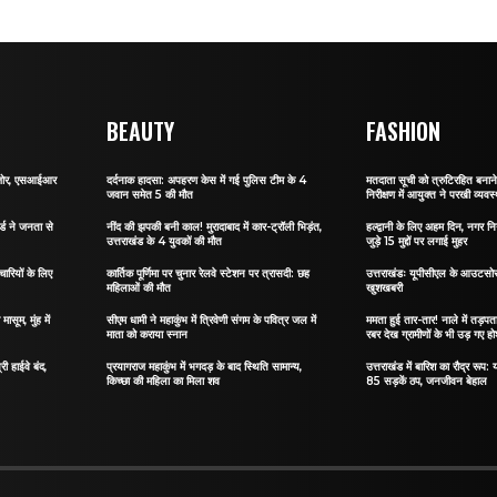
BEAUTY
FASHION
र जोर, एसआईआर
दर्दनाक हादसा: अपहरण केस में गई पुलिस टीम के 4
मतदाता सूची को त्रुटिरहित बन
जवान समेत 5 की मौत
निरीक्षण में आयुक्त ने परखी व्यवस्
र्ड ने जनता से
नींद की झपकी बनी काल! मुरादाबाद में कार-ट्रॉली भिड़ंत,
हल्द्वानी के लिए अहम दिन, नगर नि
उत्तराखंड के 4 युवकों की मौत
जुड़े 15 मुद्दों पर लगाई मुहर
ारियों के लिए
कार्तिक पूर्णिमा पर चुनार रेलवे स्टेशन पर त्रासदी: छह
उत्तराखंडः यूपीसीएल के आउटसोर्स
महिलाओं की मौत
खुशखबरी
ासूम, मुंह में
सीएम धामी ने महाकुंभ में त्रिवेणी संगम के पवित्र जल में
ममता हुई तार-तार! नाले में तड़पता 
माता को कराया स्नान
रबर देख ग्रामीणों के भी उड़ गए ह
री हाईवे बंद,
प्रयागराज महाकुंभ में भगदड़ के बाद स्थिति सामान्य,
उत्तराखंड में बारिश का रौद्र रूप: य
किच्छा की महिला का मिला शव
85 सड़कें ठप, जनजीवन बेहाल