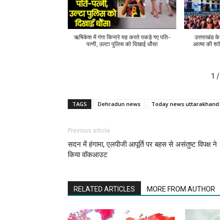
ऋषिकेश में गंगा किनारे यह करते पकड़े गए पति-
उत्तराखंड क
पत्नी, उल्टा पुलिस को दिखाई धौंस!
आत्मा की शां
1
/
TAGS
Dehradun news
Today news uttarakhand
Previous article
सदन में हंगामा, एलपीजी आपूर्ति पर बहस से असंतुष्ट विपक्ष ने
किया वॉकआउट
RELATED ARTICLES
MORE FROM AUTHOR