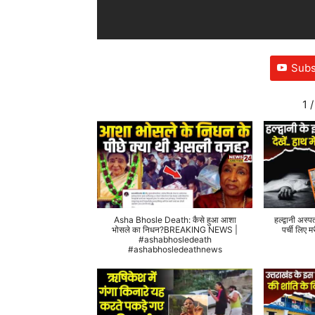
Subs
1
/
Asha Bhosle Death: कैसे हुआ आशा
हल्द्वानी अस्प
भोसले का निधन?BREAKING NEWS |
पर्ची लिए
#ashabhosledeath
#ashabhosledeathnews