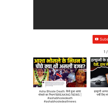
Subs
1
/
Asha Bhosle Death: कैसे हुआ आशा
हल्द्वानी अस्प
भोसले का निधन?BREAKING NEWS |
पर्ची लिए
#ashabhosledeath
#ashabhosledeathnews