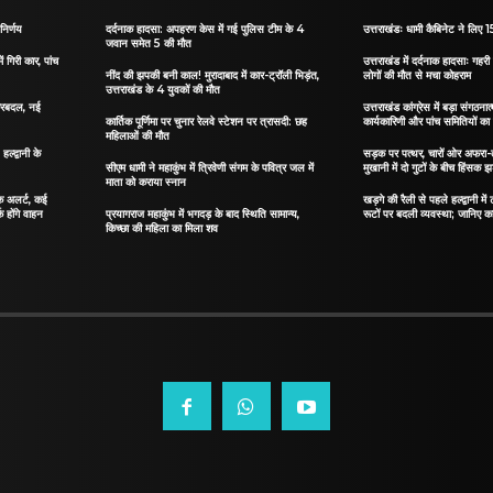
निर्णय
दर्दनाक हादसा: अपहरण केस में गई पुलिस टीम के 4
उत्तराखंडः धामी कैबिनेट ने लिए 15
जवान समेत 5 की मौत
ं गिरी कार, पांच
उत्तराखंड में दर्दनाक हादसाः गहरी 
नींद की झपकी बनी काल! मुरादाबाद में कार-ट्रॉली भिड़ंत,
लोगों की मौत से मचा कोहराम
उत्तराखंड के 4 युवकों की मौत
 फेरबदल, नई
उत्तराखंड कांग्रेस में बड़ा संगठ
कार्तिक पूर्णिमा पर चुनार रेलवे स्टेशन पर त्रासदी: छह
कार्यकारिणी और पांच समितियों क
महिलाओं की मौत
्द्वानी के
सड़क पर पत्थर, चारों ओर अफरा-तफ
सीएम धामी ने महाकुंभ में त्रिवेणी संगम के पवित्र जल में
मुखानी में दो गुटों के बीच हिंसक झ
माता को कराया स्नान
फिक अलर्ट, कई
खड़गे की रैली से पहले हल्द्वानी मे
क होंगे वाहन
प्रयागराज महाकुंभ में भगदड़ के बाद स्थिति सामान्य,
रूटों पर बदली व्यवस्था; जानिए कहा
किच्छा की महिला का मिला शव