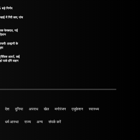
 बड़े निर्णय
खाई में गिरी कार, पांच
नात्मक फेरबदल, नई
ा ऐलान
रीः हल्द्वानी के
ड़प
ं ट्रैफिक अलर्ट, कई
ं पार्क होंगे वाहन
देश
दुनिया
अपराध
खेल
मनोरंजन
एजुकेशन
स्वास्थ्य
धर्म आस्था
राज्य
अन्य
संपर्क करें