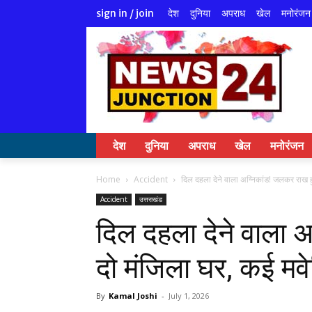
देश
दुनिया
अपराध
खेल
मनोरंजन
sign in / join
देश
दुनिया
अपराध
खेल
मनोरंजन
Home
Accident
दिल दहला देने वाला अग्निकांड! जलकर राख ह
Accident
उत्तराखंड
दिल दहला देने वाला 
दो मंजिला घर, कई मवे
By
Kamal Joshi
-
July 1, 2026