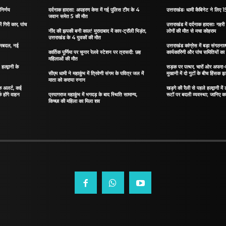
निर्णय
दर्दनाक हादसा: अपहरण केस में गई पुलिस टीम के 4
उत्तराखंडः धामी कैबिनेट ने लिए 15
जवान समेत 5 की मौत
ं गिरी कार, पांच
उत्तराखंड में दर्दनाक हादसाः गहरी 
नींद की झपकी बनी काल! मुरादाबाद में कार-ट्रॉली भिड़ंत,
लोगों की मौत से मचा कोहराम
उत्तराखंड के 4 युवकों की मौत
 फेरबदल, नई
उत्तराखंड कांग्रेस में बड़ा संगठ
कार्तिक पूर्णिमा पर चुनार रेलवे स्टेशन पर त्रासदी: छह
कार्यकारिणी और पांच समितियों क
महिलाओं की मौत
्द्वानी के
सड़क पर पत्थर, चारों ओर अफरा-तफ
सीएम धामी ने महाकुंभ में त्रिवेणी संगम के पवित्र जल में
मुखानी में दो गुटों के बीच हिंसक झ
माता को कराया स्नान
फिक अलर्ट, कई
खड़गे की रैली से पहले हल्द्वानी मे
क होंगे वाहन
प्रयागराज महाकुंभ में भगदड़ के बाद स्थिति सामान्य,
रूटों पर बदली व्यवस्था; जानिए कहा
किच्छा की महिला का मिला शव