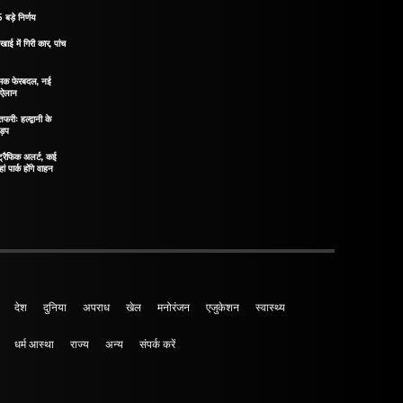
 बड़े निर्णय
खाई में गिरी कार, पांच
नात्मक फेरबदल, नई
ा ऐलान
रीः हल्द्वानी के
ड़प
ं ट्रैफिक अलर्ट, कई
ं पार्क होंगे वाहन
देश
दुनिया
अपराध
खेल
मनोरंजन
एजुकेशन
स्वास्थ्य
धर्म आस्था
राज्य
अन्य
संपर्क करें