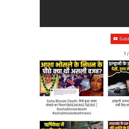
Subs
1
/
Asha Bhosle Death: कैसे हुआ आशा
हल्द्वानी अस्प
भोसले का निधन?BREAKING NEWS |
पर्ची लिए
#ashabhosledeath
#ashabhosledeathnews