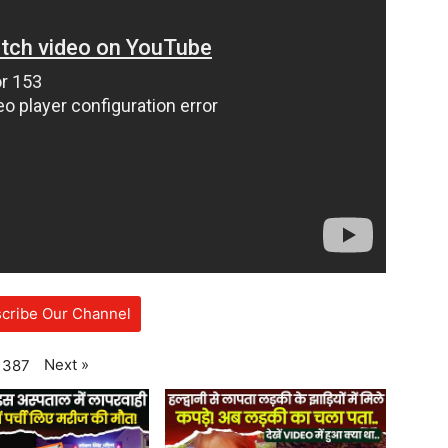
cribe Our Channel
Next
»
387