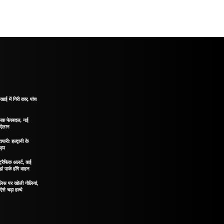
खाई में गिरी कार, पांच
नात्मक फेरबदल, नई
ा ऐलान
रीः हल्द्वानी के
ड़प
ं ट्रैफिक अलर्ट, कई
ं पार्क होंगे वाहन
ुलिस पर खोली गोलियां,
 ऐसे चढ़ा हत्थे