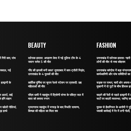
BEAUTY
FASHION
ं गिरी कार, पांच
दर्दनाक हादसा: अपहरण केस में गई पुलिस टीम के 4
उत्तराखंड में दर्दनाक हादसाः गहरी 
जवान समेत 5 की मौत
लोगों की मौत से मचा कोहराम
 फेरबदल, नई
नींद की झपकी बनी काल! मुरादाबाद में कार-ट्रॉली भिड़ंत,
उत्तराखंड कांग्रेस में बड़ा संगठ
उत्तराखंड के 4 युवकों की मौत
कार्यकारिणी और पांच समितियों क
्द्वानी के
कार्तिक पूर्णिमा पर चुनार रेलवे स्टेशन पर त्रासदी: छह
सड़क पर पत्थर, चारों ओर अफरा-तफ
महिलाओं की मौत
मुखानी में दो गुटों के बीच हिंसक झ
फिक अलर्ट, कई
सीएम धामी ने महाकुंभ में त्रिवेणी संगम के पवित्र जल में
खड़गे की रैली से पहले हल्द्वानी मे
क होंगे वाहन
माता को कराया स्नान
रूटों पर बदली व्यवस्था; जानिए कहा
र खोली गोलियां,
प्रयागराज महाकुंभ में भगदड़ के बाद स्थिति सामान्य,
युवक से हैवानियत के आरोपी ने प
़ा हत्थे
किच्छा की महिला का मिला शव
जवाबी कार्रवाई में पैर में लगी गोली,