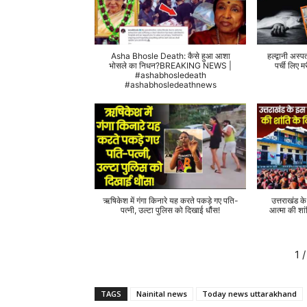
Asha Bhosle Death: कैसे हुआ आशा
हल्द्वानी अस्प
भोसले का निधन?BREAKING NEWS |
पर्ची लिए
#ashabhosledeath
#ashabhosledeathnews
ऋषिकेश में गंगा किनारे यह करते पकड़े गए पति-
उत्तराखंड क
पत्नी, उल्टा पुलिस को दिखाई धौंस!
आत्मा की शां
1
/
TAGS
Nainital news
Today news uttarakhand