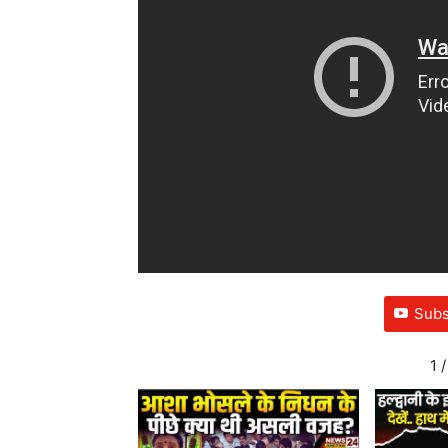
Subs
1
/