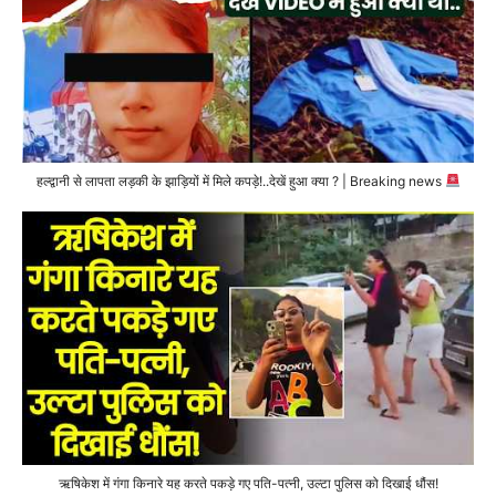
हल्द्वानी से लापता लड़की के झाड़ियों में मिले कपड़े!..देखें हुआ क्या ? | Breaking news
ऋषिकेश में गंगा किनारे यह करते पकड़े गए पति-पत्नी, उल्टा पुलिस को दिखाई धौंस!