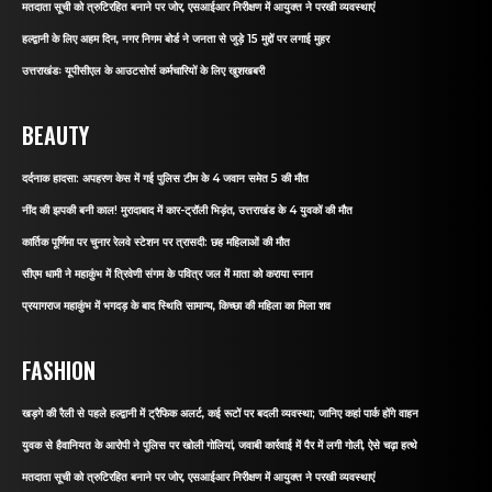
मतदाता सूची को त्रुटिरहित बनाने पर जोर, एसआईआर निरीक्षण में आयुक्त ने परखी व्यवस्थाएं
हल्द्वानी के लिए अहम दिन, नगर निगम बोर्ड ने जनता से जुड़े 15 मुद्दों पर लगाई मुहर
उत्तराखंडः यूपीसीएल के आउटसोर्स कर्मचारियों के लिए खुशखबरी
BEAUTY
दर्दनाक हादसा: अपहरण केस में गई पुलिस टीम के 4 जवान समेत 5 की मौत
नींद की झपकी बनी काल! मुरादाबाद में कार-ट्रॉली भिड़ंत, उत्तराखंड के 4 युवकों की मौत
कार्तिक पूर्णिमा पर चुनार रेलवे स्टेशन पर त्रासदी: छह महिलाओं की मौत
सीएम धामी ने महाकुंभ में त्रिवेणी संगम के पवित्र जल में माता को कराया स्नान
प्रयागराज महाकुंभ में भगदड़ के बाद स्थिति सामान्य, किच्छा की महिला का मिला शव
FASHION
खड़गे की रैली से पहले हल्द्वानी में ट्रैफिक अलर्ट, कई रूटों पर बदली व्यवस्था; जानिए कहां पार्क होंगे वाहन
युवक से हैवानियत के आरोपी ने पुलिस पर खोली गोलियां, जवाबी कार्रवाई में पैर में लगी गोली, ऐसे चढ़ा हत्थे
मतदाता सूची को त्रुटिरहित बनाने पर जोर, एसआईआर निरीक्षण में आयुक्त ने परखी व्यवस्थाएं