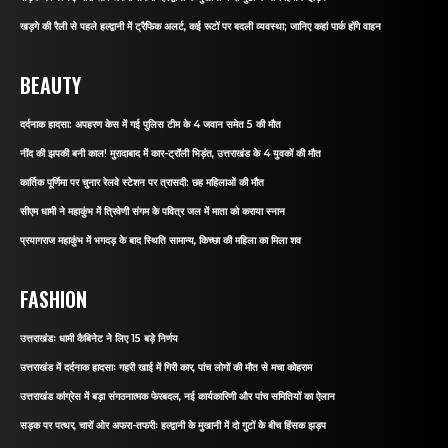
खड़गे की रैली से पहले हल्द्वानी में ट्रैफिक अलर्ट, कई रूटों पर बदली व्यवस्था; जानिए कहां पार्क होंगे वाहन
BEAUTY
दर्दनाक हादसा: अपहरण केस में गई पुलिस टीम के 4 जवान समेत 5 की मौत
नींद की झपकी बनी काल! मुरादाबाद में कार-ट्रॉली भिड़ंत, उत्तराखंड के 4 युवकों की मौत
कार्तिक पूर्णिमा पर चुनार रेलवे स्टेशन पर त्रासदी: छह महिलाओं की मौत
सीएम धामी ने महाकुंभ में त्रिवेणी संगम के पवित्र जल में माता को कराया स्नान
प्रयागराज महाकुंभ में भगदड़ के बाद स्थिति सामान्य, किच्छा की महिला का मिला शव
FASHION
उत्तराखंडः धामी कैबिनेट ने लिए 15 बड़े निर्णय
उत्तराखंड में दर्दनाक हादसाः गहरी खाई में गिरी कार, पांच लोगों की मौत से मचा कोहराम
उत्तराखंड कांग्रेस में बड़ा संगठनात्मक फेरबदल, नई कार्यकारिणी और पांच समितियों का ऐलान
सड़क पर पत्थर, चारों ओर अफरा-तफरीः हल्द्वानी के मुखानी में दो गुटों के बीच हिंसक झड़प