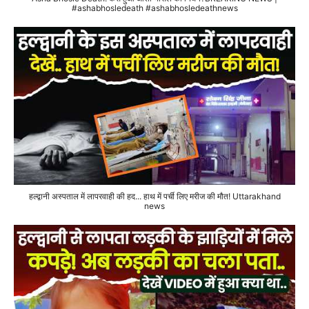
#ashabhosledeath #ashabhosledeathnews
हल्द्वानी अस्पताल में लापरवाही की हद... हाथ में पर्ची लिए मरीज की मौत! Uttarakhand
news