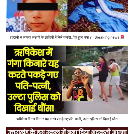
हल्द्वानी से लापता लड़की के झाड़ियों में मिले कपड़े!..देखें हुआ क्या ? | Breaking news
ऋषिकेश में गंगा किनारे यह करते पकड़े गए पति-पत्नी, उल्टा पुलिस को दिखाई धौंस!