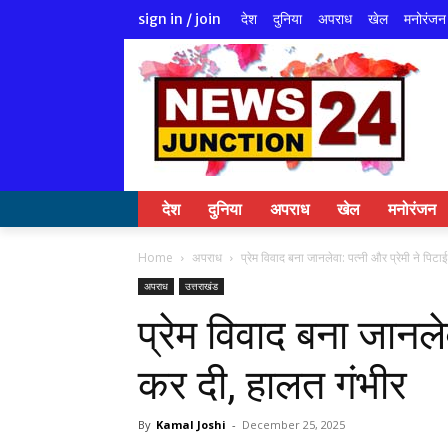
देश
दुनिया
अपराध
खेल
मनोरंजन
sign in / join
देश
दुनिया
अपराध
खेल
मनोरंजन
Home
अपराध
प्रेम विवाद बना जानलेवा: पत्नी और प्रेमी ने पिटा
अपराध
उत्तराखंड
प्रेम विवाद बना जानलेव
कर दी, हालत गंभीर
By
Kamal Joshi
-
December 25, 2025