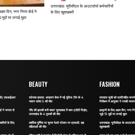
उत्तराखंडः यूपीसीएल के आउटसोर्स कर्मचारियों
ए अहम दिन, नगर निगम बोर्ड ने
के लिए खुशखबरी
 मुद्दों पर लगाई मुहर
BEAUTY
FASHION
र जोर, एसआईआर
दर्दनाक हादसा: अपहरण केस में गई पुलिस टीम के 4
मतदाता सूची को त्रुटिरहित बन
जवान समेत 5 की मौत
निरीक्षण में आयुक्त ने परखी व्यवस्
र्ड ने जनता से
नींद की झपकी बनी काल! मुरादाबाद में कार-ट्रॉली भिड़ंत,
हल्द्वानी के लिए अहम दिन, नगर नि
उत्तराखंड के 4 युवकों की मौत
जुड़े 15 मुद्दों पर लगाई मुहर
ारियों के लिए
कार्तिक पूर्णिमा पर चुनार रेलवे स्टेशन पर त्रासदी: छह
उत्तराखंडः यूपीसीएल के आउटसोर्स
महिलाओं की मौत
खुशखबरी