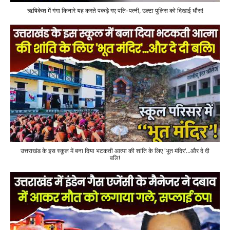
ऋषिकेश में गंगा किनारे यह करते पकड़े गए पति-पत्नी, उल्टा पुलिस को दिखाई धौंस!
उत्तराखंड के इस स्कूल में बना दिया भटकती आत्मा की शांति के लिए 'भूत मंदिर'...और दे दी
बलि!