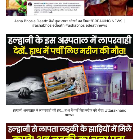
Asha Bhosle Death: कैसे हुआ आशा भोसले का निधन?BREAKING NEWS |
#ashabhosledeath #ashabhosledeathnews
हल्द्वानी अस्पताल में लापरवाही की हद... हाथ में पर्ची लिए मरीज की मौत! Uttarakhand
news