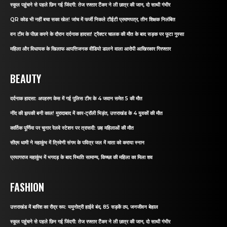
स्कूल पहुंचने से पहले छिन गई जिंदगी: तेज रफ्तार टैंकर ने ली छात्र की जान, दो साथी गंभीर
QR कोड भी नहीं बचा सका खेल! जांच में फर्जी निकले टीईटी प्रमाणपत्र, तीन शिक्षक निलंबित
वन टीम के पीछा करने के दौरान दर्दनाक हादसा! ट्रैक्टर चालक की मौत के बाद सड़क पर फूटा गुस्सा
महिला और विधायक के खिलाफ आपत्तिजनक वीडियो डालने वाला आरोपी आखिरकार गिरफ्तार
BEAUTY
दर्दनाक हादसा: अपहरण केस में गई पुलिस टीम के 4 जवान समेत 5 की मौत
नींद की झपकी बनी काल! मुरादाबाद में कार-ट्रॉली भिड़ंत, उत्तराखंड के 4 युवकों की मौत
कार्तिक पूर्णिमा पर चुनार रेलवे स्टेशन पर त्रासदी: छह महिलाओं की मौत
सीएम धामी ने महाकुंभ में त्रिवेणी संगम के पवित्र जल में माता को कराया स्नान
प्रयागराज महाकुंभ में भगदड़ के बाद स्थिति सामान्य, किच्छा की महिला का मिला शव
FASHION
उत्तराखंड में बारिश का रौद्र रूप: यमुनोत्री हाईवे बंद, 85 सड़कें ठप, जनजीवन बेहाल
स्कूल पहुंचने से पहले छिन गई जिंदगी: तेज रफ्तार टैंकर ने ली छात्र की जान, दो साथी गंभीर