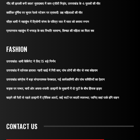
नींद की झपकी बनी काल! मुरादाबाद में कार-ट्रॉली भिड़ंत, उत्तराखंड के 4 युवकों की मौत
कार्तिक पूर्णिमा पर चुनार रेलवे स्टेशन पर त्रासदी: छह महिलाओं की मौत
सीएम धामी ने महाकुंभ में त्रिवेणी संगम के पवित्र जल में माता को कराया स्नान
प्रयागराज महाकुंभ में भगदड़ के बाद स्थिति सामान्य, किच्छा की महिला का मिला शव
FASHION
उत्तराखंडः धामी कैबिनेट ने लिए 15 बड़े निर्णय
उत्तराखंड में दर्दनाक हादसाः गहरी खाई में गिरी कार, पांच लोगों की मौत से मचा कोहराम
उत्तराखंड कांग्रेस में बड़ा संगठनात्मक फेरबदल, नई कार्यकारिणी और पांच समितियों का ऐलान
सड़क पर पत्थर, चारों ओर अफरा-तफरीः हल्द्वानी के मुखानी में दो गुटों के बीच हिंसक झड़प
खड़गे की रैली से पहले हल्द्वानी में ट्रैफिक अलर्ट, कई रूटों पर बदली व्यवस्था; जानिए कहां पार्क होंगे वाहन
CONTACT US