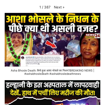
Next
»
1
/
387
Asha Bhosle Death: कैसे हुआ आशा भोसले का निधन?BREAKING NEWS |
#ashabhosledeath #ashabhosledeathnews