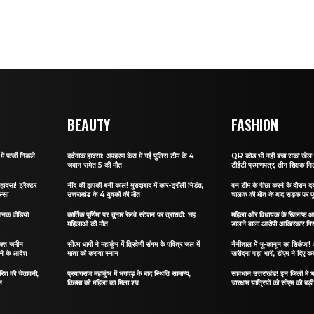
BEAUTY
FASHION
ं फर्जी निकले
दर्दनाक हादसा: अपहरण केस में गई पुलिस टीम के 4
QR कोड भी नहीं बचा सका खेल! जा
जवान समेत 5 की मौत
टीईटी प्रमाणपत्र, तीन शिक्षक नि
हादसा! ट्रैक्टर
नींद की झपकी बनी काल! मुरादाबाद में कार-ट्रॉली भिड़ंत,
वन टीम के पीछा करने के दौरान दर्
स्सा
उत्तराखंड के 4 युवकों की मौत
चालक की मौत के बाद सड़क पर फू
जनक वीडियो
कार्तिक पूर्णिमा पर चुनार रेलवे स्टेशन पर त्रासदी: छह
महिला और विधायक के खिलाफ आ
महिलाओं की मौत
डालने वाला आरोपी आखिरकार गिर
िक्त जमीन
सीएम धामी ने महाकुंभ में त्रिवेणी संगम के पवित्र जल में
नैनीताल में भू-कानून का शिकंजा
ेने के आदेश
माता को कराया स्नान
खरीदना पड़ा भारी, डीएम ने दिए कब
ारिश की चेतावनी,
प्रयागराज महाकुंभ में भगदड़ के बाद स्थिति सामान्य,
सावधान उत्तराखंड! इन जिलों में भ
ल
किच्छा की महिला का मिला शव
चारधाम यात्रियों को सीएम की बड