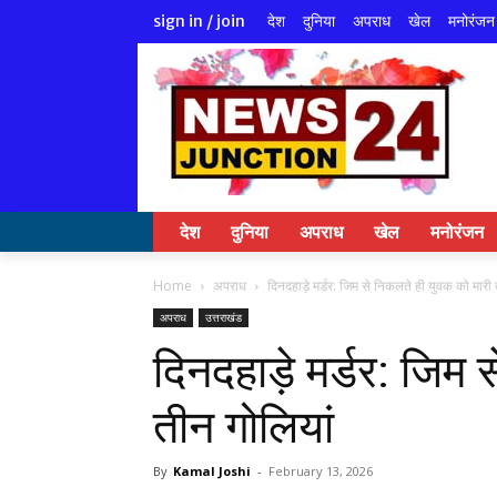
देश
दुनिया
अपराध
खेल
मनोरंजन
sign in / join
देश
दुनिया
अपराध
खेल
मनोरंजन
Home
अपराध
दिनदहाड़े मर्डर: जिम से निकलते ही युवक को मारी 
अपराध
उत्तराखंड
दिनदहाड़े मर्डर: जिम
तीन गोलियां
By
Kamal Joshi
-
February 13, 2026