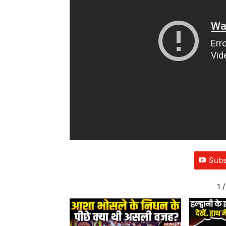
Subs
1
/