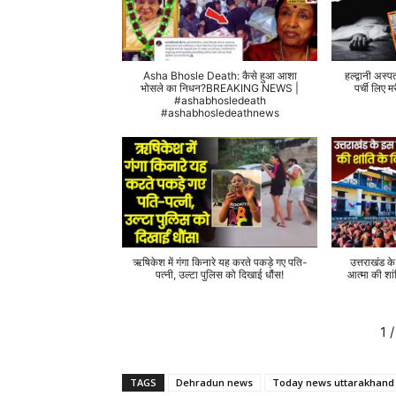
Asha Bhosle Death: कैसे हुआ आशा
हल्द्वानी अस्प
भोसले का निधन?BREAKING NEWS |
पर्ची लिए
#ashabhosledeath
#ashabhosledeathnews
ऋषिकेश में गंगा किनारे यह करते पकड़े गए पति-
उत्तराखंड क
पत्नी, उल्टा पुलिस को दिखाई धौंस!
आत्मा की शां
1
/
TAGS
Dehradun news
Today news uttarakhand