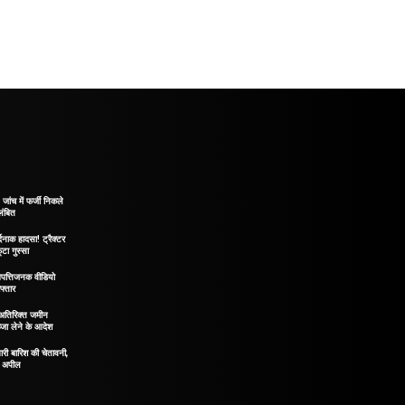
ंच में फर्जी निकले
लंबित
दनाक हादसा! ट्रैक्टर
टा गुस्सा
पत्तिजनक वीडियो
फ्तार
! अतिरिक्त जमीन
्जा लेने के आदेश
ारी बारिश की चेतावनी,
़ी अपील