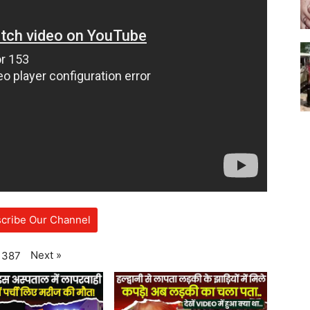
cribe Our Channel
Next
»
387