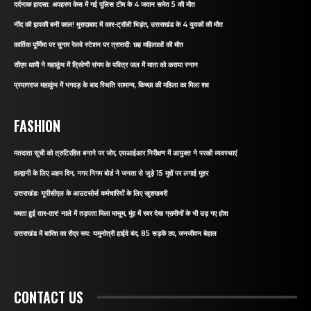
दर्दनाक हादसा: अपहरण केस में गई पुलिस टीम के 4 जवान समेत 5 की मौत
नींद की झपकी बनी काल! मुरादाबाद में कार-ट्रॉली भिड़ंत, उत्तराखंड के 4 युवकों की मौत
कार्तिक पूर्णिमा पर चुनार रेलवे स्टेशन पर त्रासदी: छह महिलाओं की मौत
सीएम धामी ने महाकुंभ में त्रिवेणी संगम के पवित्र जल में माता को कराया स्नान
प्रयागराज महाकुंभ में भगदड़ के बाद स्थिति सामान्य, किच्छा की महिला का मिला शव
FASHION
मतदाता सूची को त्रुटिरहित बनाने पर जोर, एसआईआर निरीक्षण में आयुक्त ने परखी व्यवस्थाएं
हल्द्वानी के लिए अहम दिन, नगर निगम बोर्ड ने जनता से जुड़े 15 मुद्दों पर लगाई मुहर
उत्तराखंडः यूपीसीएल के आउटसोर्स कर्मचारियों के लिए खुशखबरी
ममता हुई तार-तार! नाले में तड़पता मिला मासूम, मुंह में रबर देख ग्रामीणों के भी उड़ गए होश
उत्तराखंड में बारिश का रौद्र रूप: यमुनोत्री हाईवे बंद, 85 सड़कें ठप, जनजीवन बेहाल
CONTACT US