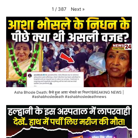
Next
»
1
/
387
Asha Bhosle Death: कैसे हुआ आशा भोसले का निधन?BREAKING NEWS |
#ashabhosledeath #ashabhosledeathnews