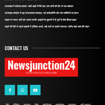
उत्तराखंड में दर्दनाक हादसाः गहरी खाई में गिरी कार, पांच लोगों की मौत से मचा कोहराम
उत्तराखंड कांग्रेस में बड़ा संगठनात्मक फेरबदल, नई कार्यकारिणी और पांच समितियों का ऐलान
सड़क पर पत्थर, चारों ओर अफरा-तफरीः हल्द्वानी के मुखानी में दो गुटों के बीच हिंसक झड़प
खड़गे की रैली से पहले हल्द्वानी में ट्रैफिक अलर्ट, कई रूटों पर बदली व्यवस्था; जानिए कहां पार्क होंगे वाहन
CONTACT US
Newsjunction24
YOUR LIFESTYLE MAGAZINE
देश
दुनिया
अपराध
खेल
मनोरंजन
एजुकेशन
स्वास्थ्य
धर्म आस्था