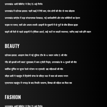
उत्तराखंडः धामी कैबिनेट ने लिए 15 बड़े निर्णय
उत्तराखंड में दर्दनाक हादसाः गहरी खाई में गिरी कार, पांच लोगों की मौत से मचा कोहराम
उत्तराखंड कांग्रेस में बड़ा संगठनात्मक फेरबदल, नई कार्यकारिणी और पांच समितियों का ऐलान
सड़क पर पत्थर, चारों ओर अफरा-तफरीः हल्द्वानी के मुखानी में दो गुटों के बीच हिंसक झड़प
खड़गे की रैली से पहले हल्द्वानी में ट्रैफिक अलर्ट, कई रूटों पर बदली व्यवस्था; जानिए कहां पार्क होंगे वाहन
BEAUTY
दर्दनाक हादसा: अपहरण केस में गई पुलिस टीम के 4 जवान समेत 5 की मौत
नींद की झपकी बनी काल! मुरादाबाद में कार-ट्रॉली भिड़ंत, उत्तराखंड के 4 युवकों की मौत
कार्तिक पूर्णिमा पर चुनार रेलवे स्टेशन पर त्रासदी: छह महिलाओं की मौत
सीएम धामी ने महाकुंभ में त्रिवेणी संगम के पवित्र जल में माता को कराया स्नान
प्रयागराज महाकुंभ में भगदड़ के बाद स्थिति सामान्य, किच्छा की महिला का मिला शव
FASHION
उत्तराखंडः धामी कैबिनेट ने लिए 15 बड़े निर्णय