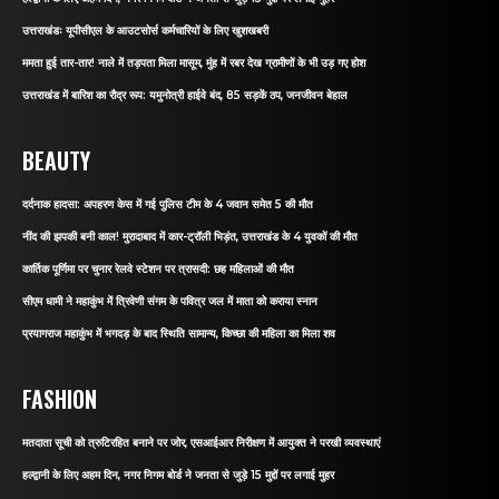
उत्तराखंडः यूपीसीएल के आउटसोर्स कर्मचारियों के लिए खुशखबरी
ममता हुई तार-तार! नाले में तड़पता मिला मासूम, मुंह में रबर देख ग्रामीणों के भी उड़ गए होश
उत्तराखंड में बारिश का रौद्र रूप: यमुनोत्री हाईवे बंद, 85 सड़कें ठप, जनजीवन बेहाल
BEAUTY
दर्दनाक हादसा: अपहरण केस में गई पुलिस टीम के 4 जवान समेत 5 की मौत
नींद की झपकी बनी काल! मुरादाबाद में कार-ट्रॉली भिड़ंत, उत्तराखंड के 4 युवकों की मौत
कार्तिक पूर्णिमा पर चुनार रेलवे स्टेशन पर त्रासदी: छह महिलाओं की मौत
सीएम धामी ने महाकुंभ में त्रिवेणी संगम के पवित्र जल में माता को कराया स्नान
प्रयागराज महाकुंभ में भगदड़ के बाद स्थिति सामान्य, किच्छा की महिला का मिला शव
FASHION
मतदाता सूची को त्रुटिरहित बनाने पर जोर, एसआईआर निरीक्षण में आयुक्त ने परखी व्यवस्थाएं
हल्द्वानी के लिए अहम दिन, नगर निगम बोर्ड ने जनता से जुड़े 15 मुद्दों पर लगाई मुहर