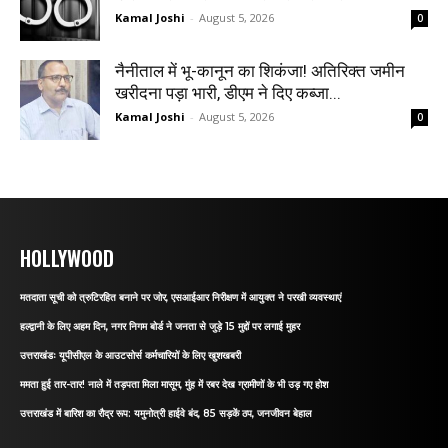
Kamal Joshi
-
August 5, 2026
0
नैनीताल में भू-कानून का शिकंजा! अतिरिक्त जमीन
खरीदना पड़ा भारी, डीएम ने दिए कब्जा...
Kamal Joshi
-
August 5, 2026
0
HOLLYWOOD
मतदाता सूची को त्रुटिरहित बनाने पर जोर, एसआईआर निरीक्षण में आयुक्त ने परखी व्यवस्थाएं
हल्द्वानी के लिए अहम दिन, नगर निगम बोर्ड ने जनता से जुड़े 15 मुद्दों पर लगाई मुहर
उत्तराखंडः यूपीसीएल के आउटसोर्स कर्मचारियों के लिए खुशखबरी
ममता हुई तार-तार! नाले में तड़पता मिला मासूम, मुंह में रबर देख ग्रामीणों के भी उड़ गए होश
उत्तराखंड में बारिश का रौद्र रूप: यमुनोत्री हाईवे बंद, 85 सड़कें ठप, जनजीवन बेहाल