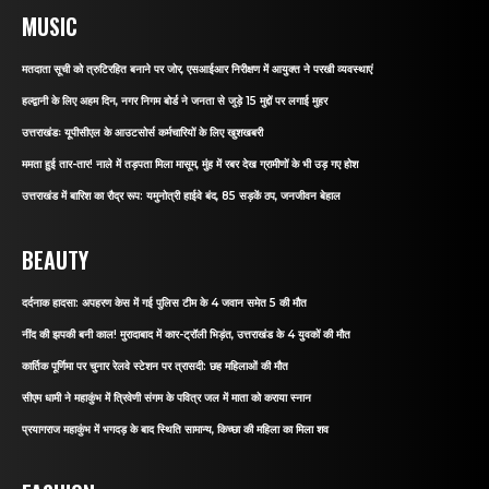
MUSIC
मतदाता सूची को त्रुटिरहित बनाने पर जोर, एसआईआर निरीक्षण में आयुक्त ने परखी व्यवस्थाएं
हल्द्वानी के लिए अहम दिन, नगर निगम बोर्ड ने जनता से जुड़े 15 मुद्दों पर लगाई मुहर
उत्तराखंडः यूपीसीएल के आउटसोर्स कर्मचारियों के लिए खुशखबरी
ममता हुई तार-तार! नाले में तड़पता मिला मासूम, मुंह में रबर देख ग्रामीणों के भी उड़ गए होश
उत्तराखंड में बारिश का रौद्र रूप: यमुनोत्री हाईवे बंद, 85 सड़कें ठप, जनजीवन बेहाल
BEAUTY
दर्दनाक हादसा: अपहरण केस में गई पुलिस टीम के 4 जवान समेत 5 की मौत
नींद की झपकी बनी काल! मुरादाबाद में कार-ट्रॉली भिड़ंत, उत्तराखंड के 4 युवकों की मौत
कार्तिक पूर्णिमा पर चुनार रेलवे स्टेशन पर त्रासदी: छह महिलाओं की मौत
सीएम धामी ने महाकुंभ में त्रिवेणी संगम के पवित्र जल में माता को कराया स्नान
प्रयागराज महाकुंभ में भगदड़ के बाद स्थिति सामान्य, किच्छा की महिला का मिला शव