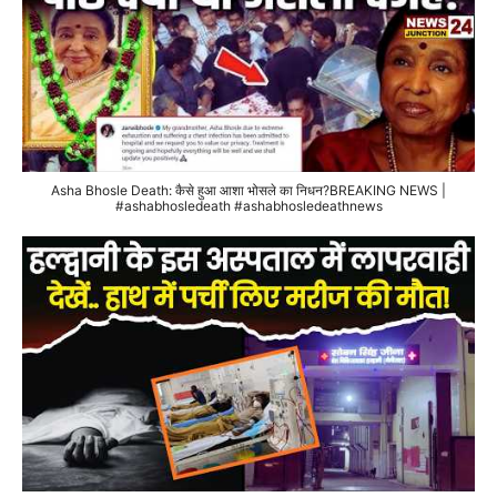
Asha Bhosle Death: कैसे हुआ आशा भोसले का निधन?BREAKING NEWS |
#ashabhosledeath #ashabhosledeathnews