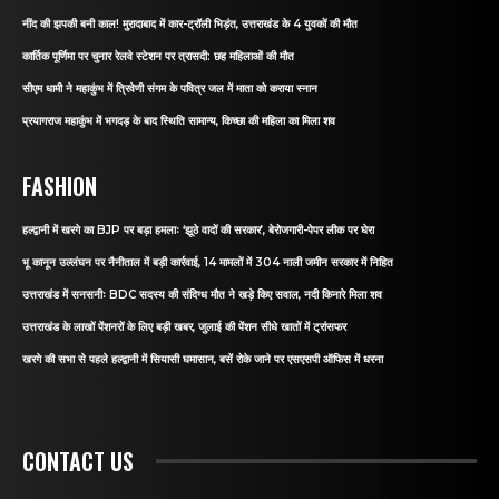
नींद की झपकी बनी काल! मुरादाबाद में कार-ट्रॉली भिड़ंत, उत्तराखंड के 4 युवकों की मौत
कार्तिक पूर्णिमा पर चुनार रेलवे स्टेशन पर त्रासदी: छह महिलाओं की मौत
सीएम धामी ने महाकुंभ में त्रिवेणी संगम के पवित्र जल में माता को कराया स्नान
प्रयागराज महाकुंभ में भगदड़ के बाद स्थिति सामान्य, किच्छा की महिला का मिला शव
FASHION
हल्द्वानी में खरगे का BJP पर बड़ा हमलाः ‘झूठे वादों की सरकार’, बेरोजगारी-पेपर लीक पर घेरा
भू कानून उल्लंघन पर नैनीताल में बड़ी कार्रवाई, 14 मामलों में 304 नाली जमीन सरकार में निहित
उत्तराखंड में सनसनीः BDC सदस्य की संदिग्ध मौत ने खड़े किए सवाल, नदी किनारे मिला शव
उत्तराखंड के लाखों पेंशनरों के लिए बड़ी खबर, जुलाई की पेंशन सीधे खातों में ट्रांसफर
खरगे की सभा से पहले हल्द्वानी में सियासी घमासान, बसें रोके जाने पर एसएसपी ऑफिस में धरना
CONTACT US