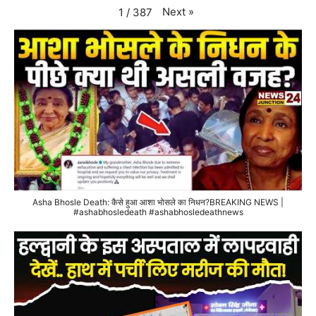
Next
»
1
/
387
Asha Bhosle Death: कैसे हुआ आशा भोसले का निधन?BREAKING NEWS |
#ashabhosledeath #ashabhosledeathnews