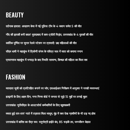
BEAUTY
दर्दनाक हादसा: अपहरण केस में गई पुलिस टीम के 4 जवान समेत 5 की मौत
नींद की झपकी बनी काल! मुरादाबाद में कार-ट्रॉली भिड़ंत, उत्तराखंड के 4 युवकों की मौत
कार्तिक पूर्णिमा पर चुनार रेलवे स्टेशन पर त्रासदी: छह महिलाओं की मौत
सीएम धामी ने महाकुंभ में त्रिवेणी संगम के पवित्र जल में माता को कराया स्नान
प्रयागराज महाकुंभ में भगदड़ के बाद स्थिति सामान्य, किच्छा की महिला का मिला शव
FASHION
मतदाता सूची को त्रुटिरहित बनाने पर जोर, एसआईआर निरीक्षण में आयुक्त ने परखी व्यवस्थाएं
हल्द्वानी के लिए अहम दिन, नगर निगम बोर्ड ने जनता से जुड़े 15 मुद्दों पर लगाई मुहर
उत्तराखंडः यूपीसीएल के आउटसोर्स कर्मचारियों के लिए खुशखबरी
ममता हुई तार-तार! नाले में तड़पता मिला मासूम, मुंह में रबर देख ग्रामीणों के भी उड़ गए होश
उत्तराखंड में बारिश का रौद्र रूप: यमुनोत्री हाईवे बंद, 85 सड़कें ठप, जनजीवन बेहाल