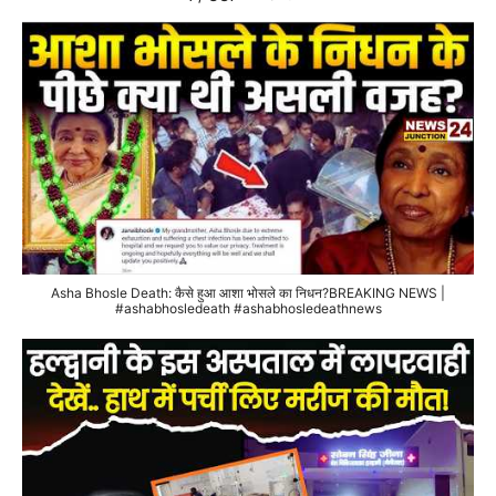
Asha Bhosle Death: कैसे हुआ आशा भोसले का निधन?BREAKING NEWS |
#ashabhosledeath #ashabhosledeathnews