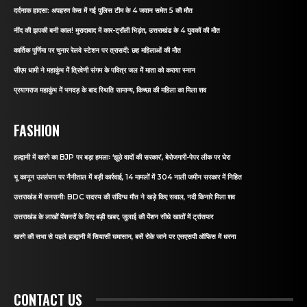
दर्दनाक हादसा: अपहरण केस में गई पुलिस टीम के 4 जवान समेत 5 की मौत
नींद की झपकी बनी काल! मुरादाबाद में कार-ट्रॉली भिड़ंत, उत्तराखंड के 4 युवकों की मौत
कार्तिक पूर्णिमा पर चुनार रेलवे स्टेशन पर त्रासदी: छह महिलाओं की मौत
सीएम धामी ने महाकुंभ में त्रिवेणी संगम के पवित्र जल में माता को कराया स्नान
प्रयागराज महाकुंभ में भगदड़ के बाद स्थिति सामान्य, किच्छा की महिला का मिला शव
FASHION
हल्द्वानी में खरगे का BJP पर बड़ा हमलाः ‘झूठे वादों की सरकार’, बेरोजगारी-पेपर लीक पर घेरा
भू कानून उल्लंघन पर नैनीताल में बड़ी कार्रवाई, 14 मामलों में 304 नाली जमीन सरकार में निहित
उत्तराखंड में सनसनीः BDC सदस्य की संदिग्ध मौत ने खड़े किए सवाल, नदी किनारे मिला शव
उत्तराखंड के लाखों पेंशनरों के लिए बड़ी खबर, जुलाई की पेंशन सीधे खातों में ट्रांसफर
खरगे की सभा से पहले हल्द्वानी में सियासी घमासान, बसें रोके जाने पर एसएसपी ऑफिस में धरना
CONTACT US