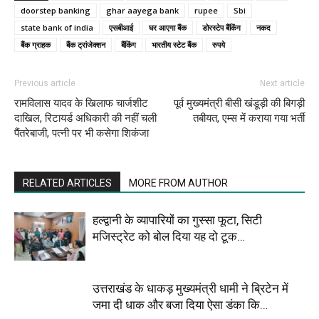
doorstep banking
ghar aayega bank
rupee
Sbi
state bank of india
एसबीआई
घर आएगा बैंक
डोरस्टेप बैंकिंग
नकद
बैंक ग्राहक
बैंक ट्रांजेक्‍शन
बैंकिंग
भारतीय स्टेट बैंक
रुपये
Previous article
Next article
रामविलास यादव के खिलाफ चार्जशीट
पूर्व मुख्यमंत्री बीसी खंडूड़ी की बिगड़ी
दाखिल, रिटायर्ड अधिकारी की नहीं चली
तबीयत, एम्स में कराया गया भर्ती
पैंतरेबाजी, पत्नी पर भी कसेगा शिकंजा
RELATED ARTICLES
MORE FROM AUTHOR
हल्द्वानी के व्यापारियों का गुस्सा फूटा, सिटी
मजिस्ट्रेट को बोल दिया यह दो टूक…
उत्तराखंड के धाकड़ मुख्यमंत्री धामी ने ब्रिटेन में
जमा दी धाक और बजा दिया ऐसा डंका कि…