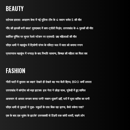
BEAUTY
दर्दनाक हादसा: अपहरण केस में गई पुलिस टीम के 4 जवान समेत 5 की मौत
नींद की झपकी बनी काल! मुरादाबाद में कार-ट्रॉली भिड़ंत, उत्तराखंड के 4 युवकों की मौत
कार्तिक पूर्णिमा पर चुनार रेलवे स्टेशन पर त्रासदी: छह महिलाओं की मौत
सीएम धामी ने महाकुंभ में त्रिवेणी संगम के पवित्र जल में माता को कराया स्नान
प्रयागराज महाकुंभ में भगदड़ के बाद स्थिति सामान्य, किच्छा की महिला का मिला शव
FASHION
नीती घाटी में कुदरत का कहर! देखते ही देखते बह गया बैली ब्रिज, BRO कर्मी लापता
उत्तराखंड में कांग्रेस को बड़ा झटकाः इस नेता ने छोड़ा साथ, यूकेडी में हुए शामिल
आसमान से आफत बनकर बरसा पानी! मकान-दुकानें ढहीं, घरों में घुसा बारिश का पानी
सीएम धामी से युवाओं ने पूछा- स्कूलों के पास बिक रहा ड्रग्स, कैसे रुकेगा नशा?
एक के बाद एक भूकंप के झटके! उत्तरकाशी से टिहरी तक कांपी धरती, सहमे लोग