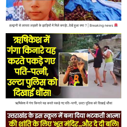
हल्द्वानी से लापता लड़की के झाड़ियों में मिले कपड़े!..देखें हुआ क्या ? | Breaking news
ऋषिकेश में गंगा किनारे यह करते पकड़े गए पति-पत्नी, उल्टा पुलिस को दिखाई धौंस!