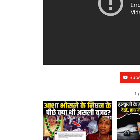
Subs
1
/