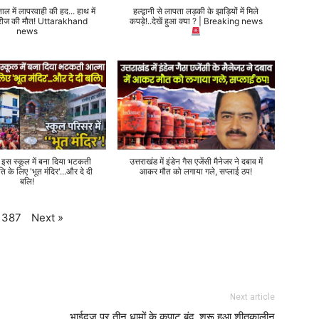
ताल में लापरवाही की हद... हाथ में
हल्द्वानी से लापता लड़की के झाड़ियों में मिले
 मरीज की मौत! Uttarakhand
कपड़े!..देखें हुआ क्या ? | Breaking news
news
े इस स्कूल में बना दिया भटकती
उत्तराखंड में इंडेन गैस एजेंसी मैनेजर ने दबाव में
ति के लिए 'भूत मंदिर'...और दे दी
आकर मौत को लगाया गले, सप्लाई ठप!
बलि!
Next
»
387
Next article
भाईदूज पर तीन धामों के कपाट बंद, शुरू हुआ शीतकालीन