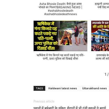
Asha Bhosle Death: कैसे हुआ आशा
हल्द्वानी अस्प
भोसले का निधन?BREAKING NEWS |
पर्ची लिए
#ashabhosledeath
#ashabhosledeathnews
ऋषिकेश में गंगा किनारे यह करते पकड़े गए पति-
उत्तराखंड क
पत्नी, उल्टा पुलिस को दिखाई धौंस!
आत्मा की शां
1
/
TAGS
Haldwani latest news
Uttarakhand news
Previous article
पहाड़ों में बर्फबारी के संकेत, मैदानों में भी ठंडी हवाओं ने बढ़ाई