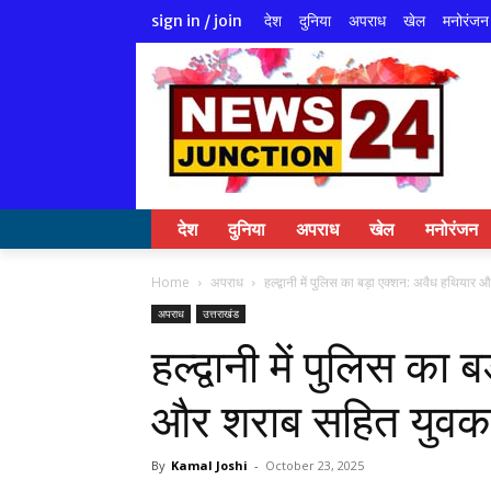
देश
दुनिया
अपराध
खेल
मनोरंजन
sign in / join
देश
दुनिया
अपराध
खेल
मनोरंजन
Home
अपराध
हल्द्वानी में पुलिस का बड़ा एक्शन: अवैध हथियार
अपराध
उत्तराखंड
हल्द्वानी में पुलिस का
और शराब सहित युवक 
By
Kamal Joshi
-
October 23, 2025