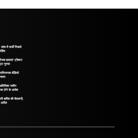
ंच में फर्जी निकले
लंबित
दनाक हादसा! ट्रैक्टर
टा गुस्सा
पत्तिजनक वीडियो
फ्तार
! अतिरिक्त जमीन
्जा लेने के आदेश
ारी बारिश की चेतावनी,
़ी अपील