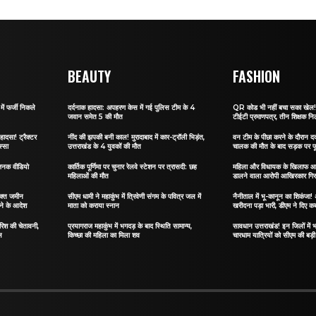
BEAUTY
FASHION
ं फर्जी निकले
दर्दनाक हादसा: अपहरण केस में गई पुलिस टीम के 4
QR कोड भी नहीं बचा सका खेल! जा
जवान समेत 5 की मौत
टीईटी प्रमाणपत्र, तीन शिक्षक नि
हादसा! ट्रैक्टर
नींद की झपकी बनी काल! मुरादाबाद में कार-ट्रॉली भिड़ंत,
वन टीम के पीछा करने के दौरान दर्
स्सा
उत्तराखंड के 4 युवकों की मौत
चालक की मौत के बाद सड़क पर फू
जनक वीडियो
कार्तिक पूर्णिमा पर चुनार रेलवे स्टेशन पर त्रासदी: छह
महिला और विधायक के खिलाफ आ
महिलाओं की मौत
डालने वाला आरोपी आखिरकार गिर
िक्त जमीन
सीएम धामी ने महाकुंभ में त्रिवेणी संगम के पवित्र जल में
नैनीताल में भू-कानून का शिकंजा
ेने के आदेश
माता को कराया स्नान
खरीदना पड़ा भारी, डीएम ने दिए कब
ारिश की चेतावनी,
प्रयागराज महाकुंभ में भगदड़ के बाद स्थिति सामान्य,
सावधान उत्तराखंड! इन जिलों में भ
ल
किच्छा की महिला का मिला शव
चारधाम यात्रियों को सीएम की बड