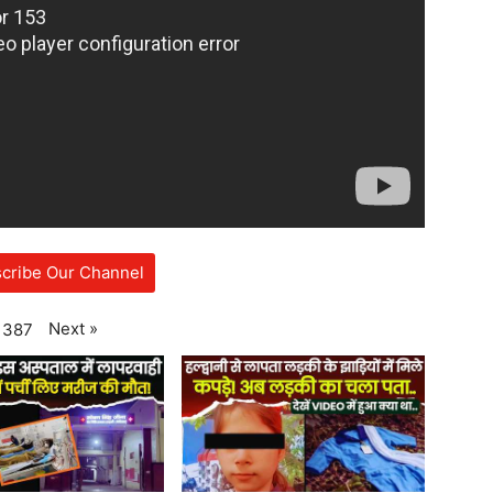
cribe Our Channel
Next
»
387