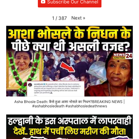
Subscribe Our Channel
Next
»
1
/
387
Asha Bhosle Death: कैसे हुआ आशा भोसले का निधन?BREAKING NEWS |
#ashabhosledeath #ashabhosledeathnews