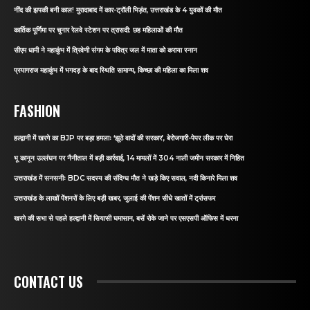
नींद की झपकी बनी काल! मुरादाबाद में कार-ट्रॉली भिड़ंत, उत्तराखंड के 4 युवकों की मौत
कार्तिक पूर्णिमा पर चुनार रेलवे स्टेशन पर त्रासदी: छह महिलाओं की मौत
सीएम धामी ने महाकुंभ में त्रिवेणी संगम के पवित्र जल में माता को कराया स्नान
प्रयागराज महाकुंभ में भगदड़ के बाद स्थिति सामान्य, किच्छा की महिला का मिला शव
FASHION
हल्द्वानी में खरगे का BJP पर बड़ा हमलाः ‘झूठे वादों की सरकार’, बेरोजगारी-पेपर लीक पर घेरा
भू कानून उल्लंघन पर नैनीताल में बड़ी कार्रवाई, 14 मामलों में 304 नाली जमीन सरकार में निहित
उत्तराखंड में सनसनीः BDC सदस्य की संदिग्ध मौत ने खड़े किए सवाल, नदी किनारे मिला शव
उत्तराखंड के लाखों पेंशनरों के लिए बड़ी खबर, जुलाई की पेंशन सीधे खातों में ट्रांसफर
खरगे की सभा से पहले हल्द्वानी में सियासी घमासान, बसें रोके जाने पर एसएसपी ऑफिस में धरना
CONTACT US