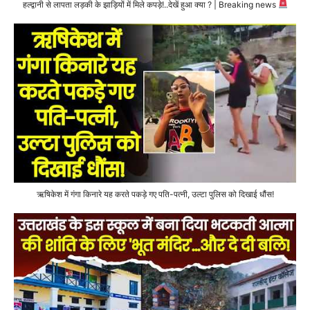
हल्द्वानी से लापता लड़की के झाड़ियों में मिले कपड़े!..देखें हुआ क्या ? | Breaking news
ऋषिकेश में गंगा किनारे यह करते पकड़े गए पति-पत्नी, उल्टा पुलिस को दिखाई धौंस!