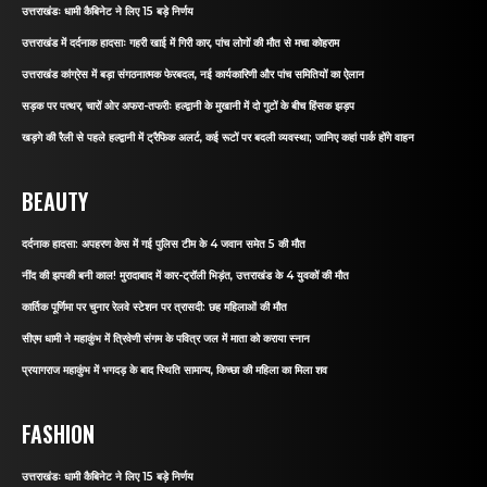
उत्तराखंडः धामी कैबिनेट ने लिए 15 बड़े निर्णय
उत्तराखंड में दर्दनाक हादसाः गहरी खाई में गिरी कार, पांच लोगों की मौत से मचा कोहराम
उत्तराखंड कांग्रेस में बड़ा संगठनात्मक फेरबदल, नई कार्यकारिणी और पांच समितियों का ऐलान
सड़क पर पत्थर, चारों ओर अफरा-तफरीः हल्द्वानी के मुखानी में दो गुटों के बीच हिंसक झड़प
खड़गे की रैली से पहले हल्द्वानी में ट्रैफिक अलर्ट, कई रूटों पर बदली व्यवस्था; जानिए कहां पार्क होंगे वाहन
BEAUTY
दर्दनाक हादसा: अपहरण केस में गई पुलिस टीम के 4 जवान समेत 5 की मौत
नींद की झपकी बनी काल! मुरादाबाद में कार-ट्रॉली भिड़ंत, उत्तराखंड के 4 युवकों की मौत
कार्तिक पूर्णिमा पर चुनार रेलवे स्टेशन पर त्रासदी: छह महिलाओं की मौत
सीएम धामी ने महाकुंभ में त्रिवेणी संगम के पवित्र जल में माता को कराया स्नान
प्रयागराज महाकुंभ में भगदड़ के बाद स्थिति सामान्य, किच्छा की महिला का मिला शव
FASHION
उत्तराखंडः धामी कैबिनेट ने लिए 15 बड़े निर्णय