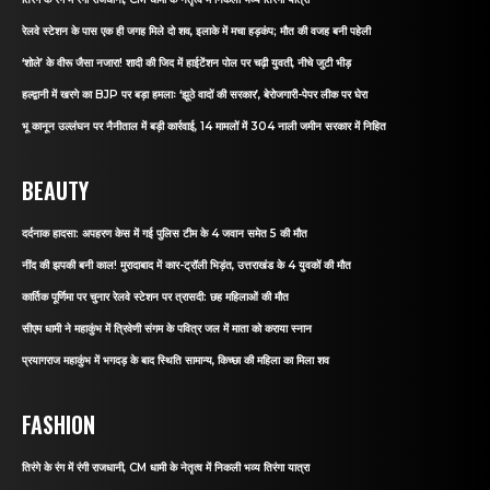
रेलवे स्टेशन के पास एक ही जगह मिले दो शव, इलाके में मचा हड़कंप; मौत की वजह बनी पहेली
‘शोले’ के वीरू जैसा नजारा! शादी की जिद में हाईटेंशन पोल पर चढ़ी युवती, नीचे जुटी भीड़
हल्द्वानी में खरगे का BJP पर बड़ा हमलाः ‘झूठे वादों की सरकार’, बेरोजगारी-पेपर लीक पर घेरा
भू कानून उल्लंघन पर नैनीताल में बड़ी कार्रवाई, 14 मामलों में 304 नाली जमीन सरकार में निहित
BEAUTY
दर्दनाक हादसा: अपहरण केस में गई पुलिस टीम के 4 जवान समेत 5 की मौत
नींद की झपकी बनी काल! मुरादाबाद में कार-ट्रॉली भिड़ंत, उत्तराखंड के 4 युवकों की मौत
कार्तिक पूर्णिमा पर चुनार रेलवे स्टेशन पर त्रासदी: छह महिलाओं की मौत
सीएम धामी ने महाकुंभ में त्रिवेणी संगम के पवित्र जल में माता को कराया स्नान
प्रयागराज महाकुंभ में भगदड़ के बाद स्थिति सामान्य, किच्छा की महिला का मिला शव
FASHION
तिरंगे के रंग में रंगी राजधानी, CM धामी के नेतृत्व में निकली भव्य तिरंगा यात्रा