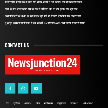
रेलवे स्टेशन के पास एक ही जगह मिले दो शव, इलाके में मचा हड़कंप; मौत की वजह बनी पहेली
‘शोले’ के वीरू जैसा नजारा! शादी की जिद में हाईटेंशन पोल पर चढ़ी युवती, नीचे जुटी भीड़
हल्द्वानी में खरगे का BJP पर बड़ा हमलाः ‘झूठे वादों की सरकार’, बेरोजगारी-पेपर लीक पर घेरा
भू कानून उल्लंघन पर नैनीताल में बड़ी कार्रवाई, 14 मामलों में 304 नाली जमीन सरकार में निहित
CONTACT US
Newsjunction24
YOUR LIFESTYLE MAGAZINE
देश
दुनिया
अपराध
खेल
मनोरंजन
एजुकेशन
स्वास्थ्य
धर्म आस्था