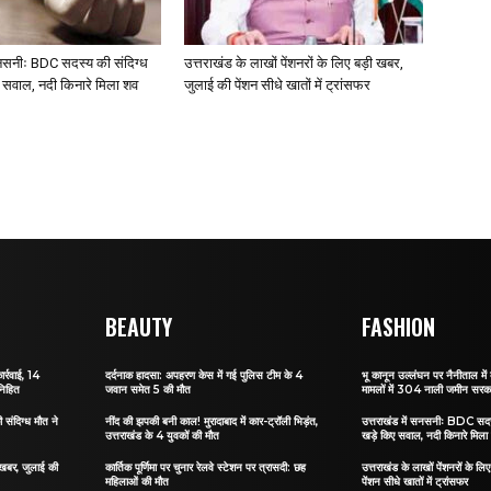
सनसनीः BDC सदस्य की संदिग्ध
उत्तराखंड के लाखों पेंशनरों के लिए बड़ी खबर,
ए सवाल, नदी किनारे मिला शव
जुलाई की पेंशन सीधे खातों में ट्रांसफर
BEAUTY
FASHION
ार्रवाई, 14
दर्दनाक हादसा: अपहरण केस में गई पुलिस टीम के 4
भू कानून उल्लंघन पर नैनीताल में ब
निहित
जवान समेत 5 की मौत
मामलों में 304 नाली जमीन सरकार
संदिग्ध मौत ने
नींद की झपकी बनी काल! मुरादाबाद में कार-ट्रॉली भिड़ंत,
उत्तराखंड में सनसनीः BDC सदस्
उत्तराखंड के 4 युवकों की मौत
खड़े किए सवाल, नदी किनारे मिला
ी खबर, जुलाई की
कार्तिक पूर्णिमा पर चुनार रेलवे स्टेशन पर त्रासदी: छह
उत्तराखंड के लाखों पेंशनरों के ल
महिलाओं की मौत
पेंशन सीधे खातों में ट्रांसफर