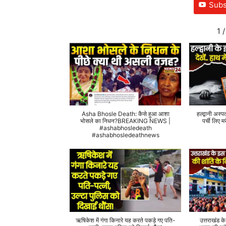
Subs
1
/
Asha Bhosle Death: कैसे हुआ आशा
हल्द्वानी अस्प
भोसले का निधन?BREAKING NEWS |
पर्ची लिए
#ashabhosledeath
#ashabhosledeathnews
ऋषिकेश में गंगा किनारे यह करते पकड़े गए पति-
उत्तराखंड क