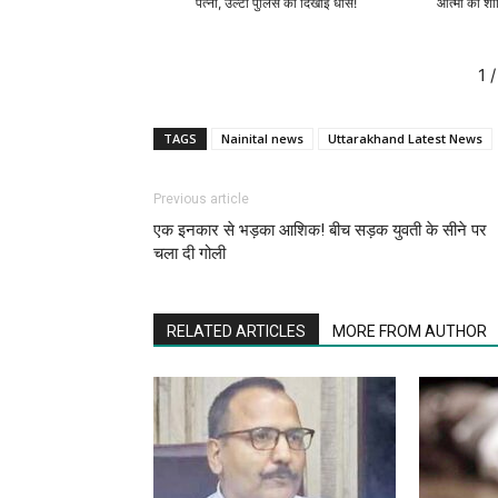
पत्नी, उल्टा पुलिस को दिखाई धौंस!
आत्मा की शां
1
/
TAGS
Nainital news
Uttarakhand Latest News
Previous article
एक इनकार से भड़का आशिक! बीच सड़क युवती के सीने पर
चला दी गोली
RELATED ARTICLES
MORE FROM AUTHOR