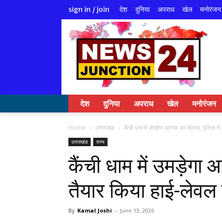
देश
दुनिया
अपराध
खेल
मनोरंजन
sign in / join
देश
दुनिया
अपराध
खेल
मनोरंजन
Home
उत्तराखंड
कैंची धाम में उमड़ेगा आस्था का सैलाब, पुलिस ने
उत्तराखंड
राज्य
कैंची धाम में उमड़ेगा
तैयार किया हाई-लेवल स
By
Kamal Joshi
-
June 13, 2026