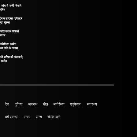
ंच में फर्जी निकले
लंबित
दनाक हादसा! ट्रैक्टर
टा गुस्सा
पत्तिजनक वीडियो
फ्तार
! अतिरिक्त जमीन
्जा लेने के आदेश
ारी बारिश की चेतावनी,
़ी अपील
देश
दुनिया
अपराध
खेल
मनोरंजन
एजुकेशन
स्वास्थ्य
धर्म आस्था
राज्य
अन्य
संपर्क करें