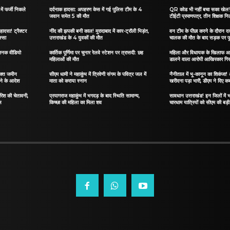
ं फर्जी निकले
दर्दनाक हादसा: अपहरण केस में गई पुलिस टीम के 4
QR कोड भी नहीं बचा सका खेल! जा
जवान समेत 5 की मौत
टीईटी प्रमाणपत्र, तीन शिक्षक नि
हादसा! ट्रैक्टर
नींद की झपकी बनी काल! मुरादाबाद में कार-ट्रॉली भिड़ंत,
वन टीम के पीछा करने के दौरान दर्
स्सा
उत्तराखंड के 4 युवकों की मौत
चालक की मौत के बाद सड़क पर फू
जनक वीडियो
कार्तिक पूर्णिमा पर चुनार रेलवे स्टेशन पर त्रासदी: छह
महिला और विधायक के खिलाफ आ
महिलाओं की मौत
डालने वाला आरोपी आखिरकार गिर
िक्त जमीन
सीएम धामी ने महाकुंभ में त्रिवेणी संगम के पवित्र जल में
नैनीताल में भू-कानून का शिकंजा
ेने के आदेश
माता को कराया स्नान
खरीदना पड़ा भारी, डीएम ने दिए कब
ारिश की चेतावनी,
प्रयागराज महाकुंभ में भगदड़ के बाद स्थिति सामान्य,
सावधान उत्तराखंड! इन जिलों में भ
ल
किच्छा की महिला का मिला शव
चारधाम यात्रियों को सीएम की बड