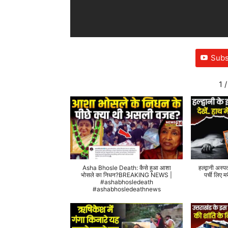
Subs
1
/
Asha Bhosle Death: कैसे हुआ आशा
हल्द्वानी अस्प
भोसले का निधन?BREAKING NEWS |
पर्ची लिए
#ashabhosledeath
#ashabhosledeathnews