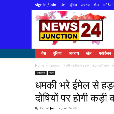
देश
दुनिया
अपराध
खेल
मनोरंजन
sign in / join
देश
दुनिया
अपराध
खेल
मनोरंजन
Home
उत्तराखंड
धमकी भरे ईमेल से हड़कंप, सीएम धामी सख्त—दोष
उत्तराखंड
राज्य
धमकी भरे ईमेल से हड
दोषियों पर होगी कड़ी क
By
Kamal Joshi
-
June 24, 2026