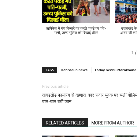
ऋषिकेश में गंगा किनारे यह करते पकड़े गए पति-
उत्तराखंड क
पत्नी, उल्टा पुलिस को दिखाई धौंस!
आत्मा की शां
1
/
TAGS
Dehradun news
Today news uttarakhand
Previous article
ताबड़तोड़ फायरिंग से दहशत, कार सवार युवक पर चलीं गोलिया
बाल-बाल बची जान
RELATED ARTICLES
MORE FROM AUTHOR