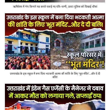
ऋषिकेश में गंगा किनारे यह करते पकड़े गए पति-पत्नी, उल्टा पुलिस को दिखाई धौंस!
उत्तराखंड के इस स्कूल में बना दिया भटकती आत्मा की शांति के लिए 'भूत मंदिर'...और दे दी
बलि!