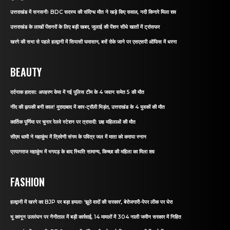
उत्तराखंड में सनसनीः BDC सदस्य की संदिग्ध मौत ने खड़े किए सवाल, नदी किनारे मिला शव
उत्तराखंड के लाखों पेंशनरों के लिए बड़ी खबर, जुलाई की पेंशन सीधे खातों में ट्रांसफर
खरगे की सभा से पहले हल्द्वानी में सियासी घमासान, बसें रोके जाने पर एसएसपी ऑफिस में धरना
BEAUTY
दर्दनाक हादसा: अपहरण केस में गई पुलिस टीम के 4 जवान समेत 5 की मौत
नींद की झपकी बनी काल! मुरादाबाद में कार-ट्रॉली भिड़ंत, उत्तराखंड के 4 युवकों की मौत
कार्तिक पूर्णिमा पर चुनार रेलवे स्टेशन पर त्रासदी: छह महिलाओं की मौत
सीएम धामी ने महाकुंभ में त्रिवेणी संगम के पवित्र जल में माता को कराया स्नान
प्रयागराज महाकुंभ में भगदड़ के बाद स्थिति सामान्य, किच्छा की महिला का मिला शव
FASHION
हल्द्वानी में खरगे का BJP पर बड़ा हमलाः ‘झूठे वादों की सरकार’, बेरोजगारी-पेपर लीक पर घेरा
भू कानून उल्लंघन पर नैनीताल में बड़ी कार्रवाई, 14 मामलों में 304 नाली जमीन सरकार में निहित