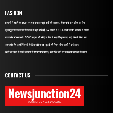
FASHION
हल्द्वानी में खरगे का BJP पर बड़ा हमलाः ‘झूठे वादों की सरकार’, बेरोजगारी-पेपर लीक पर घेरा
भू कानून उल्लंघन पर नैनीताल में बड़ी कार्रवाई, 14 मामलों में 304 नाली जमीन सरकार में निहित
उत्तराखंड में सनसनीः BDC सदस्य की संदिग्ध मौत ने खड़े किए सवाल, नदी किनारे मिला शव
उत्तराखंड के लाखों पेंशनरों के लिए बड़ी खबर, जुलाई की पेंशन सीधे खातों में ट्रांसफर
खरगे की सभा से पहले हल्द्वानी में सियासी घमासान, बसें रोके जाने पर एसएसपी ऑफिस में धरना
CONTACT US
Newsjunction24
YOUR LIFESTYLE MAGAZINE