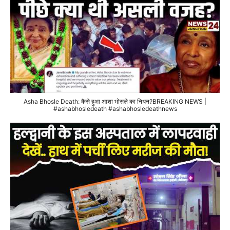
Asha Bhosle Death: कैसे हुआ आशा भोसले का निधन?BREAKING NEWS |
#ashabhosledeath #ashabhosledeathnews