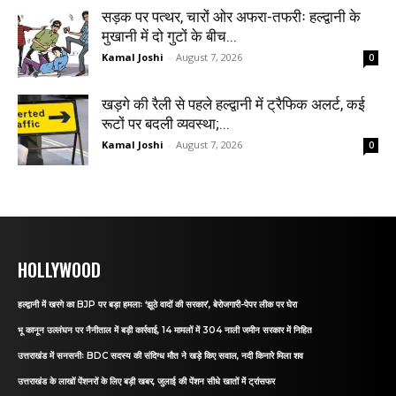
सड़क पर पत्थर, चारों ओर अफरा-तफरीः हल्द्वानी के
मुखानी में दो गुटों के बीच...
Kamal Joshi
-
August 7, 2026
0
खड़गे की रैली से पहले हल्द्वानी में ट्रैफिक अलर्ट, कई
रूटों पर बदली व्यवस्था;...
Kamal Joshi
-
August 7, 2026
0
HOLLYWOOD
हल्द्वानी में खरगे का BJP पर बड़ा हमलाः ‘झूठे वादों की सरकार’, बेरोजगारी-पेपर लीक पर घेरा
भू कानून उल्लंघन पर नैनीताल में बड़ी कार्रवाई, 14 मामलों में 304 नाली जमीन सरकार में निहित
उत्तराखंड में सनसनीः BDC सदस्य की संदिग्ध मौत ने खड़े किए सवाल, नदी किनारे मिला शव
उत्तराखंड के लाखों पेंशनरों के लिए बड़ी खबर, जुलाई की पेंशन सीधे खातों में ट्रांसफर