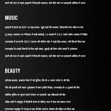
खरगे की सभा से पहले हल्द्वानी में सियासी घमासान, बसें रोके जाने पर एसएसपी ऑफिस में धरना
MUSIC
हल्द्वानी में खरगे का BJP पर बड़ा हमलाः ‘झूठे वादों की सरकार’, बेरोजगारी-पेपर लीक पर घेरा
भू कानून उल्लंघन पर नैनीताल में बड़ी कार्रवाई, 14 मामलों में 304 नाली जमीन सरकार में निहित
उत्तराखंड में सनसनीः BDC सदस्य की संदिग्ध मौत ने खड़े किए सवाल, नदी किनारे मिला शव
उत्तराखंड के लाखों पेंशनरों के लिए बड़ी खबर, जुलाई की पेंशन सीधे खातों में ट्रांसफर
खरगे की सभा से पहले हल्द्वानी में सियासी घमासान, बसें रोके जाने पर एसएसपी ऑफिस में धरना
BEAUTY
दर्दनाक हादसा: अपहरण केस में गई पुलिस टीम के 4 जवान समेत 5 की मौत
नींद की झपकी बनी काल! मुरादाबाद में कार-ट्रॉली भिड़ंत, उत्तराखंड के 4 युवकों की मौत
कार्तिक पूर्णिमा पर चुनार रेलवे स्टेशन पर त्रासदी: छह महिलाओं की मौत
सीएम धामी ने महाकुंभ में त्रिवेणी संगम के पवित्र जल में माता को कराया स्नान
प्रयागराज महाकुंभ में भगदड़ के बाद स्थिति सामान्य, किच्छा की महिला का मिला शव