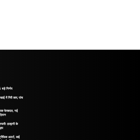
 बड़े निर्णय
खाई में गिरी कार, पांच
नात्मक फेरबदल, नई
ा ऐलान
रीः हल्द्वानी के
ड़प
ं ट्रैफिक अलर्ट, कई