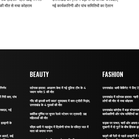
ं की मौत से मचा कोहराम
नई कार्यकारिणी और पांच समितियों का ऐलान
BEAUTY
FASHION
निर्णय
दर्दनाक हादसा: अपहरण केस में गई पुलिस टीम के 4
उत्तराखंडः धामी कैबिनेट ने लिए 15
जवान समेत 5 की मौत
ं गिरी कार, पांच
उत्तराखंड में दर्दनाक हादसाः गहरी 
नींद की झपकी बनी काल! मुरादाबाद में कार-ट्रॉली भिड़ंत,
लोगों की मौत से मचा कोहराम
उत्तराखंड के 4 युवकों की मौत
 फेरबदल, नई
उत्तराखंड कांग्रेस में बड़ा संगठ
कार्तिक पूर्णिमा पर चुनार रेलवे स्टेशन पर त्रासदी: छह
कार्यकारिणी और पांच समितियों क
महिलाओं की मौत
्द्वानी के
सड़क पर पत्थर, चारों ओर अफरा-तफ
सीएम धामी ने महाकुंभ में त्रिवेणी संगम के पवित्र जल में
मुखानी में दो गुटों के बीच हिंसक झ
माता को कराया स्नान
फिक अलर्ट, कई
खड़गे की रैली से पहले हल्द्वानी मे