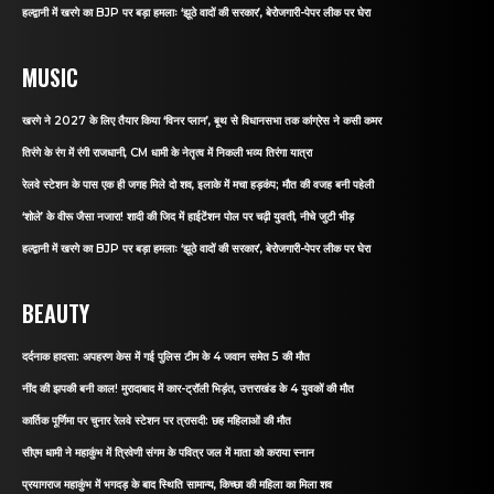
हल्द्वानी में खरगे का BJP पर बड़ा हमलाः ‘झूठे वादों की सरकार’, बेरोजगारी-पेपर लीक पर घेरा
MUSIC
खरगे ने 2027 के लिए तैयार किया ‘विनर प्लान’, बूथ से विधानसभा तक कांग्रेस ने कसी कमर
तिरंगे के रंग में रंगी राजधानी, CM धामी के नेतृत्व में निकली भव्य तिरंगा यात्रा
रेलवे स्टेशन के पास एक ही जगह मिले दो शव, इलाके में मचा हड़कंप; मौत की वजह बनी पहेली
‘शोले’ के वीरू जैसा नजारा! शादी की जिद में हाईटेंशन पोल पर चढ़ी युवती, नीचे जुटी भीड़
हल्द्वानी में खरगे का BJP पर बड़ा हमलाः ‘झूठे वादों की सरकार’, बेरोजगारी-पेपर लीक पर घेरा
BEAUTY
दर्दनाक हादसा: अपहरण केस में गई पुलिस टीम के 4 जवान समेत 5 की मौत
नींद की झपकी बनी काल! मुरादाबाद में कार-ट्रॉली भिड़ंत, उत्तराखंड के 4 युवकों की मौत
कार्तिक पूर्णिमा पर चुनार रेलवे स्टेशन पर त्रासदी: छह महिलाओं की मौत
सीएम धामी ने महाकुंभ में त्रिवेणी संगम के पवित्र जल में माता को कराया स्नान
प्रयागराज महाकुंभ में भगदड़ के बाद स्थिति सामान्य, किच्छा की महिला का मिला शव