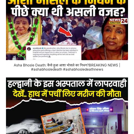
Asha Bhosle Death: कैसे हुआ आशा भोसले का निधन?BREAKING NEWS |
#ashabhosledeath #ashabhosledeathnews