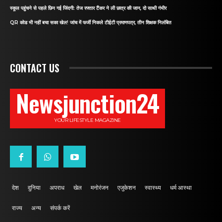
स्कूल पहुंचने से पहले छिन गई जिंदगी: तेज रफ्तार टैंकर ने ली छात्र की जान, दो साथी गंभीर
QR कोड भी नहीं बचा सका खेल! जांच में फर्जी निकले टीईटी प्रमाणपत्र, तीन शिक्षक निलंबित
CONTACT US
Newsjunction24
YOUR LIFESTYLE MAGAZINE
देश
दुनिया
अपराध
खेल
मनोरंजन
एजुकेशन
स्वास्थ्य
धर्म आस्था
राज्य
अन्य
संपर्क करें