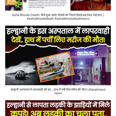
Asha Bhosle Death: कैसे हुआ आशा भोसले का निधन?BREAKING NEWS |
#ashabhosledeath #ashabhosledeathnews
हल्द्वानी अस्पताल में लापरवाही की हद... हाथ में पर्ची लिए मरीज की मौत! Uttarakhand
news