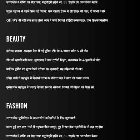
उत्तराखंड में बारिश का रौद्र रूप: यमुनोत्री हाईवे बंद, 85 सड़कें ठप, जनजीवन बेहाल
स्कूल पहुंचने से पहले छिन गई जिंदगी: तेज रफ्तार टैंकर ने ली छात्र की जान, दो साथी गंभीर
QR कोड भी नहीं बचा सका खेल! जांच में फर्जी निकले टीईटी प्रमाणपत्र, तीन शिक्षक निलंबित
BEAUTY
दर्दनाक हादसा: अपहरण केस में गई पुलिस टीम के 4 जवान समेत 5 की मौत
नींद की झपकी बनी काल! मुरादाबाद में कार-ट्रॉली भिड़ंत, उत्तराखंड के 4 युवकों की मौत
कार्तिक पूर्णिमा पर चुनार रेलवे स्टेशन पर त्रासदी: छह महिलाओं की मौत
सीएम धामी ने महाकुंभ में त्रिवेणी संगम के पवित्र जल में माता को कराया स्नान
प्रयागराज महाकुंभ में भगदड़ के बाद स्थिति सामान्य, किच्छा की महिला का मिला शव
FASHION
उत्तराखंडः यूपीसीएल के आउटसोर्स कर्मचारियों के लिए खुशखबरी
ममता हुई तार-तार! नाले में तड़पता मिला मासूम, मुंह में रबर देख ग्रामीणों के भी उड़ गए होश
उत्तराखंड में बारिश का रौद्र रूप: यमुनोत्री हाईवे बंद, 85 सड़कें ठप, जनजीवन बेहाल