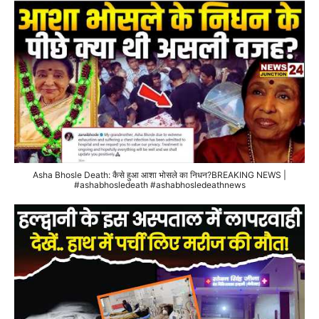
Asha Bhosle Death: कैसे हुआ आशा भोसले का निधन?BREAKING NEWS |
#ashabhosledeath #ashabhosledeathnews