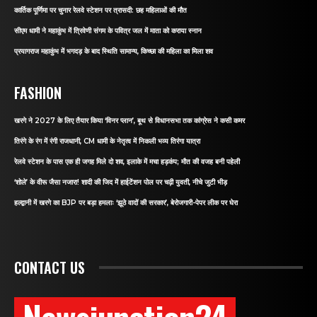
कार्तिक पूर्णिमा पर चुनार रेलवे स्टेशन पर त्रासदी: छह महिलाओं की मौत
सीएम धामी ने महाकुंभ में त्रिवेणी संगम के पवित्र जल में माता को कराया स्नान
प्रयागराज महाकुंभ में भगदड़ के बाद स्थिति सामान्य, किच्छा की महिला का मिला शव
FASHION
खरगे ने 2027 के लिए तैयार किया ‘विनर प्लान’, बूथ से विधानसभा तक कांग्रेस ने कसी कमर
तिरंगे के रंग में रंगी राजधानी, CM धामी के नेतृत्व में निकली भव्य तिरंगा यात्रा
रेलवे स्टेशन के पास एक ही जगह मिले दो शव, इलाके में मचा हड़कंप; मौत की वजह बनी पहेली
‘शोले’ के वीरू जैसा नजारा! शादी की जिद में हाईटेंशन पोल पर चढ़ी युवती, नीचे जुटी भीड़
हल्द्वानी में खरगे का BJP पर बड़ा हमलाः ‘झूठे वादों की सरकार’, बेरोजगारी-पेपर लीक पर घेरा
CONTACT US