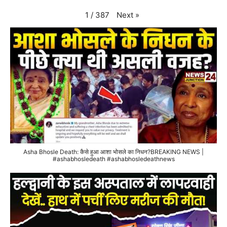
Next
»
1
/
387
Asha Bhosle Death: कैसे हुआ आशा भोसले का निधन?BREAKING NEWS |
#ashabhosledeath #ashabhosledeathnews