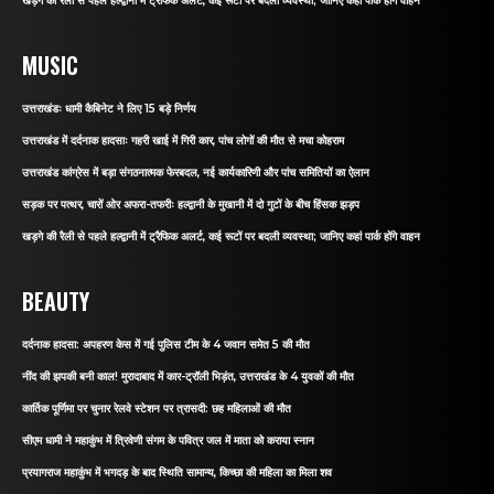
खड़गे की रैली से पहले हल्द्वानी में ट्रैफिक अलर्ट, कई रूटों पर बदली व्यवस्था; जानिए कहां पार्क होंगे वाहन
MUSIC
उत्तराखंडः धामी कैबिनेट ने लिए 15 बड़े निर्णय
उत्तराखंड में दर्दनाक हादसाः गहरी खाई में गिरी कार, पांच लोगों की मौत से मचा कोहराम
उत्तराखंड कांग्रेस में बड़ा संगठनात्मक फेरबदल, नई कार्यकारिणी और पांच समितियों का ऐलान
सड़क पर पत्थर, चारों ओर अफरा-तफरीः हल्द्वानी के मुखानी में दो गुटों के बीच हिंसक झड़प
खड़गे की रैली से पहले हल्द्वानी में ट्रैफिक अलर्ट, कई रूटों पर बदली व्यवस्था; जानिए कहां पार्क होंगे वाहन
BEAUTY
दर्दनाक हादसा: अपहरण केस में गई पुलिस टीम के 4 जवान समेत 5 की मौत
नींद की झपकी बनी काल! मुरादाबाद में कार-ट्रॉली भिड़ंत, उत्तराखंड के 4 युवकों की मौत
कार्तिक पूर्णिमा पर चुनार रेलवे स्टेशन पर त्रासदी: छह महिलाओं की मौत
सीएम धामी ने महाकुंभ में त्रिवेणी संगम के पवित्र जल में माता को कराया स्नान
प्रयागराज महाकुंभ में भगदड़ के बाद स्थिति सामान्य, किच्छा की महिला का मिला शव