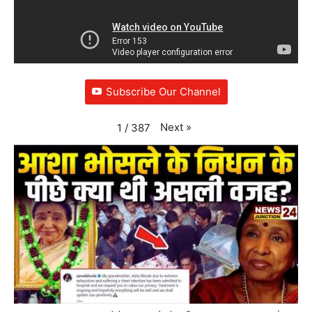
Subscribe Our Channel
Next
»
1
/
387