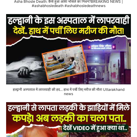
Asha Bhosle Death: कैसे हुआ आशा भोसले का निधन?BREAKING NEWS |
#ashabhosledeath #ashabhosledeathnews
हल्द्वानी अस्पताल में लापरवाही की हद... हाथ में पर्ची लिए मरीज की मौत! Uttarakhand
news