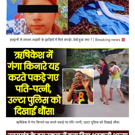
हल्द्वानी से लापता लड़की के झाड़ियों में मिले कपड़े!..देखें हुआ क्या ? | Breaking news
ऋषिकेश में गंगा किनारे यह करते पकड़े गए पति-पत्नी, उल्टा पुलिस को दिखाई धौंस!