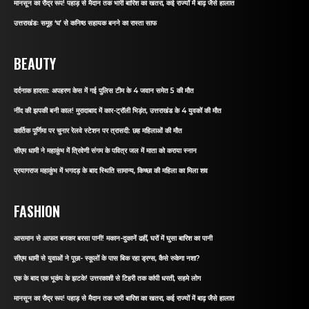
मानसून का रौद्र रूप! पहाड़ से मैदान तक भारी बारिश का खतरा, कई राज्यों में बाढ़ जैसे हालात
उत्तराखंडः समूह ‘घ’ से कनिष्ठ सहायक बनने का रास्ता साफ
BEAUTY
दर्दनाक हादसा: अपहरण केस में गई पुलिस टीम के 4 जवान समेत 5 की मौत
नींद की झपकी बनी काल! मुरादाबाद में कार-ट्रॉली भिड़ंत, उत्तराखंड के 4 युवकों की मौत
कार्तिक पूर्णिमा पर चुनार रेलवे स्टेशन पर त्रासदी: छह महिलाओं की मौत
सीएम धामी ने महाकुंभ में त्रिवेणी संगम के पवित्र जल में माता को कराया स्नान
प्रयागराज महाकुंभ में भगदड़ के बाद स्थिति सामान्य, किच्छा की महिला का मिला शव
FASHION
आसमान से आफत बनकर बरसा पानी! मकान-दुकानें ढहीं, घरों में घुसा बारिश का पानी
सीएम धामी से युवाओं ने पूछा- स्कूलों के पास बिक रहा ड्रग्स, कैसे रुकेगा नशा?
एक के बाद एक भूकंप के झटके! उत्तरकाशी से टिहरी तक कांपी धरती, सहमे लोग
मानसून का रौद्र रूप! पहाड़ से मैदान तक भारी बारिश का खतरा, कई राज्यों में बाढ़ जैसे हालात