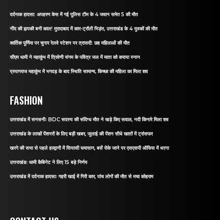
दर्दनाक हादसा: अपहरण केस में गई पुलिस टीम के 4 जवान समेत 5 की मौत
नींद की झपकी बनी काल! मुरादाबाद में कार-ट्रॉली भिड़ंत, उत्तराखंड के 4 युवकों की मौत
कार्तिक पूर्णिमा पर चुनार रेलवे स्टेशन पर त्रासदी: छह महिलाओं की मौत
सीएम धामी ने महाकुंभ में त्रिवेणी संगम के पवित्र जल में माता को कराया स्नान
प्रयागराज महाकुंभ में भगदड़ के बाद स्थिति सामान्य, किच्छा की महिला का मिला शव
FASHION
उत्तराखंड में सनसनीः BDC सदस्य की संदिग्ध मौत ने खड़े किए सवाल, नदी किनारे मिला शव
उत्तराखंड के लाखों पेंशनरों के लिए बड़ी खबर, जुलाई की पेंशन सीधे खातों में ट्रांसफर
खरगे की सभा से पहले हल्द्वानी में सियासी घमासान, बसें रोके जाने पर एसएसपी ऑफिस में धरना
उत्तराखंडः धामी कैबिनेट ने लिए 15 बड़े निर्णय
उत्तराखंड में दर्दनाक हादसाः गहरी खाई में गिरी कार, पांच लोगों की मौत से मचा कोहराम