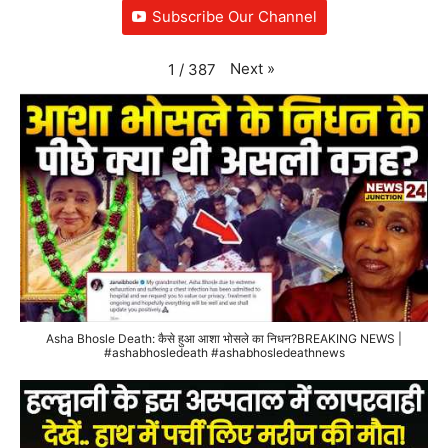
Subscribe Our Channel
Next
»
1
/
387
Asha Bhosle Death: कैसे हुआ आशा भोसले का निधन?BREAKING NEWS |
#ashabhosledeath #ashabhosledeathnews