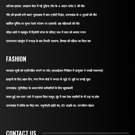
दर्दनाक हादसा: अपहरण केस में गई पुलिस टीम के 4 जवान समेत 5 की मौत
नींद की झपकी बनी काल! मुरादाबाद में कार-ट्रॉली भिड़ंत, उत्तराखंड के 4 युवकों की मौत
कार्तिक पूर्णिमा पर चुनार रेलवे स्टेशन पर त्रासदी: छह महिलाओं की मौत
सीएम धामी ने महाकुंभ में त्रिवेणी संगम के पवित्र जल में माता को कराया स्नान
प्रयागराज महाकुंभ में भगदड़ के बाद स्थिति सामान्य, किच्छा की महिला का मिला शव
FASHION
मतदाता सूची को त्रुटिरहित बनाने पर जोर, एसआईआर निरीक्षण में आयुक्त ने परखी व्यवस्थाएं
हल्द्वानी के लिए अहम दिन, नगर निगम बोर्ड ने जनता से जुड़े 15 मुद्दों पर लगाई मुहर
उत्तराखंडः यूपीसीएल के आउटसोर्स कर्मचारियों के लिए खुशखबरी
ममता हुई तार-तार! नाले में तड़पता मिला मासूम, मुंह में रबर देख ग्रामीणों के भी उड़ गए होश
उत्तराखंड में बारिश का रौद्र रूप: यमुनोत्री हाईवे बंद, 85 सड़कें ठप, जनजीवन बेहाल
CONTACT US