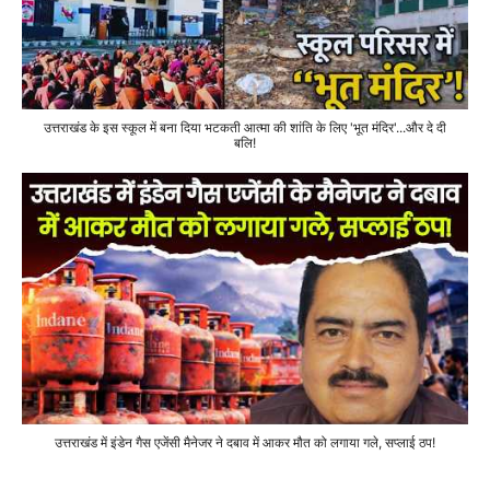
उत्तराखंड के इस स्कूल में बना दिया भटकती आत्मा की शांति के लिए 'भूत मंदिर'...और दे दी
बलि!
उत्तराखंड में इंडेन गैस एजेंसी मैनेजर ने दबाव में आकर मौत को लगाया गले, सप्लाई ठप!