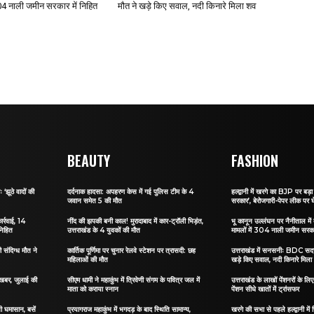
304 नाली जमीन सरकार में निहित
मौत ने खड़े किए सवाल, नदी किनारे मिला शव
BEAUTY
FASHION
 ‘झूठे वादों की
दर्दनाक हादसा: अपहरण केस में गई पुलिस टीम के 4
हल्द्वानी में खरगे का BJP पर बड़ा 
जवान समेत 5 की मौत
सरकार’, बेरोजगारी-पेपर लीक पर घ
ार्रवाई, 14
नींद की झपकी बनी काल! मुरादाबाद में कार-ट्रॉली भिड़ंत,
भू कानून उल्लंघन पर नैनीताल में ब
निहित
उत्तराखंड के 4 युवकों की मौत
मामलों में 304 नाली जमीन सरकार
संदिग्ध मौत ने
कार्तिक पूर्णिमा पर चुनार रेलवे स्टेशन पर त्रासदी: छह
उत्तराखंड में सनसनीः BDC सदस्
महिलाओं की मौत
खड़े किए सवाल, नदी किनारे मिला
ी खबर, जुलाई की
सीएम धामी ने महाकुंभ में त्रिवेणी संगम के पवित्र जल में
उत्तराखंड के लाखों पेंशनरों के ल
माता को कराया स्नान
पेंशन सीधे खातों में ट्रांसफर
सी घमासान, बसें
प्रयागराज महाकुंभ में भगदड़ के बाद स्थिति सामान्य,
खरगे की सभा से पहले हल्द्वानी में