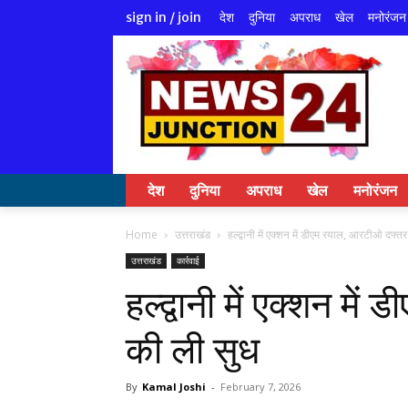
देश
दुनिया
अपराध
खेल
मनोरंजन
sign in / join
देश
दुनिया
अपराध
खेल
मनोरंजन
Home
उत्तराखंड
हल्द्वानी में एक्शन में डीएम रयाल, आरटीओ दफ्त
उत्तराखंड
कार्रवाई
हल्द्वानी में एक्शन म
की ली सुध
By
Kamal Joshi
-
February 7, 2026