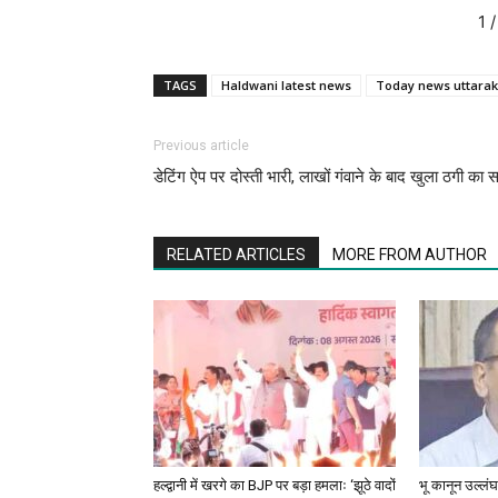
1
/
TAGS
Haldwani latest news
Today news uttara
Previous article
डेटिंग ऐप पर दोस्ती भारी, लाखों गंवाने के बाद खुला ठगी का 
RELATED ARTICLES
MORE FROM AUTHOR
हल्द्वानी में खरगे का BJP पर बड़ा हमलाः ‘झूठे वादों
भू कानून उल्लंघन