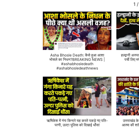
1
/
Asha Bhosle Death: कैसे हुआ आशा
हल्द्वानी अस्प
भोसले का निधन?BREAKING NEWS |
पर्ची लिए
#ashabhosledeath
#ashabhosledeathnews
ऋषिकेश में गंगा किनारे यह करते पकड़े गए पति-
उत्तराखंड क
पत्नी, उल्टा पुलिस को दिखाई धौंस!
आत्मा की शां