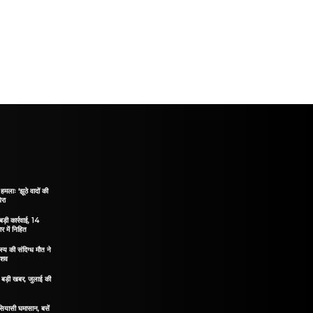
हमलाः ‘झूठे वादों की
ेरा
ड़ी कार्रवाई, 14
 में निहित
य की संदिग्ध मौत ने
 शव
िए बड़ी खबर, जुलाई की
 सियासी घमासान, बसें