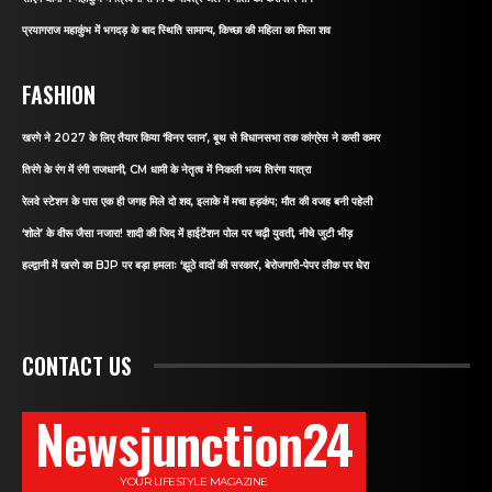
प्रयागराज महाकुंभ में भगदड़ के बाद स्थिति सामान्य, किच्छा की महिला का मिला शव
FASHION
खरगे ने 2027 के लिए तैयार किया ‘विनर प्लान’, बूथ से विधानसभा तक कांग्रेस ने कसी कमर
तिरंगे के रंग में रंगी राजधानी, CM धामी के नेतृत्व में निकली भव्य तिरंगा यात्रा
रेलवे स्टेशन के पास एक ही जगह मिले दो शव, इलाके में मचा हड़कंप; मौत की वजह बनी पहेली
‘शोले’ के वीरू जैसा नजारा! शादी की जिद में हाईटेंशन पोल पर चढ़ी युवती, नीचे जुटी भीड़
हल्द्वानी में खरगे का BJP पर बड़ा हमलाः ‘झूठे वादों की सरकार’, बेरोजगारी-पेपर लीक पर घेरा
CONTACT US
Newsjunction24
YOUR LIFESTYLE MAGAZINE