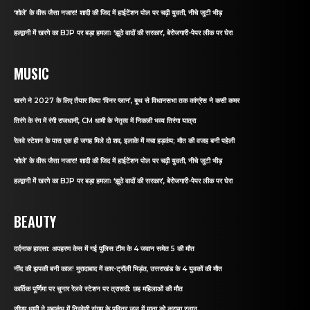
‘शोले’ के वीरू जैसा नजारा! शादी की जिद में हाईटेंशन पोल पर चढ़ी युवती, नीचे जुटी भीड़
हल्द्वानी में खरगे का BJP पर बड़ा हमलाः ‘झूठे वादों की सरकार’, बेरोजगारी-पेपर लीक पर घेरा
MUSIC
खरगे ने 2027 के लिए तैयार किया ‘विनर प्लान’, बूथ से विधानसभा तक कांग्रेस ने कसी कमर
तिरंगे के रंग में रंगी राजधानी, CM धामी के नेतृत्व में निकली भव्य तिरंगा यात्रा
रेलवे स्टेशन के पास एक ही जगह मिले दो शव, इलाके में मचा हड़कंप; मौत की वजह बनी पहेली
‘शोले’ के वीरू जैसा नजारा! शादी की जिद में हाईटेंशन पोल पर चढ़ी युवती, नीचे जुटी भीड़
हल्द्वानी में खरगे का BJP पर बड़ा हमलाः ‘झूठे वादों की सरकार’, बेरोजगारी-पेपर लीक पर घेरा
BEAUTY
दर्दनाक हादसा: अपहरण केस में गई पुलिस टीम के 4 जवान समेत 5 की मौत
नींद की झपकी बनी काल! मुरादाबाद में कार-ट्रॉली भिड़ंत, उत्तराखंड के 4 युवकों की मौत
कार्तिक पूर्णिमा पर चुनार रेलवे स्टेशन पर त्रासदी: छह महिलाओं की मौत
सीएम धामी ने महाकुंभ में त्रिवेणी संगम के पवित्र जल में माता को कराया स्नान