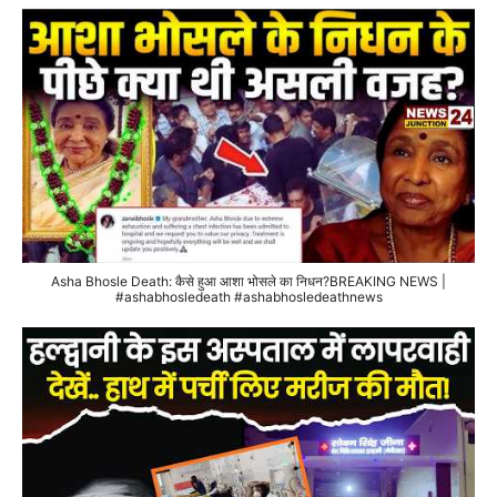
Asha Bhosle Death: कैसे हुआ आशा भोसले का निधन?BREAKING NEWS |
#ashabhosledeath #ashabhosledeathnews