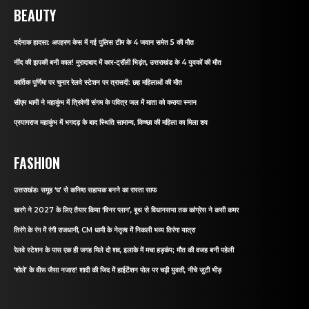
BEAUTY
दर्दनाक हादसा: अपहरण केस में गई पुलिस टीम के 4 जवान समेत 5 की मौत
नींद की झपकी बनी काल! मुरादाबाद में कार-ट्रॉली भिड़ंत, उत्तराखंड के 4 युवकों की मौत
कार्तिक पूर्णिमा पर चुनार रेलवे स्टेशन पर त्रासदी: छह महिलाओं की मौत
सीएम धामी ने महाकुंभ में त्रिवेणी संगम के पवित्र जल में माता को कराया स्नान
प्रयागराज महाकुंभ में भगदड़ के बाद स्थिति सामान्य, किच्छा की महिला का मिला शव
FASHION
उत्तराखंडः समूह ‘घ’ से कनिष्ठ सहायक बनने का रास्ता साफ
खरगे ने 2027 के लिए तैयार किया ‘विनर प्लान’, बूथ से विधानसभा तक कांग्रेस ने कसी कमर
तिरंगे के रंग में रंगी राजधानी, CM धामी के नेतृत्व में निकली भव्य तिरंगा यात्रा
रेलवे स्टेशन के पास एक ही जगह मिले दो शव, इलाके में मचा हड़कंप; मौत की वजह बनी पहेली
‘शोले’ के वीरू जैसा नजारा! शादी की जिद में हाईटेंशन पोल पर चढ़ी युवती, नीचे जुटी भीड़