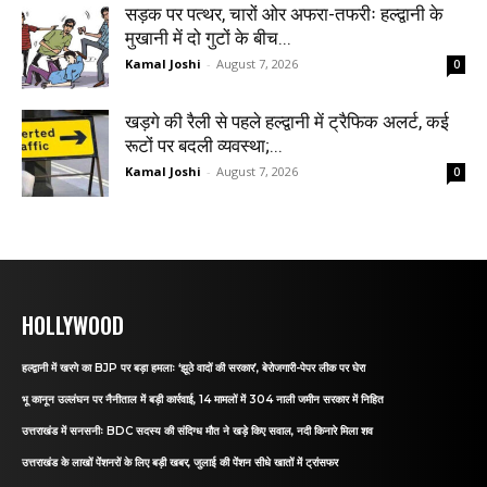
सड़क पर पत्थर, चारों ओर अफरा-तफरीः हल्द्वानी के
मुखानी में दो गुटों के बीच...
Kamal Joshi
-
August 7, 2026
0
खड़गे की रैली से पहले हल्द्वानी में ट्रैफिक अलर्ट, कई
रूटों पर बदली व्यवस्था;...
Kamal Joshi
-
August 7, 2026
0
HOLLYWOOD
हल्द्वानी में खरगे का BJP पर बड़ा हमलाः ‘झूठे वादों की सरकार’, बेरोजगारी-पेपर लीक पर घेरा
भू कानून उल्लंघन पर नैनीताल में बड़ी कार्रवाई, 14 मामलों में 304 नाली जमीन सरकार में निहित
उत्तराखंड में सनसनीः BDC सदस्य की संदिग्ध मौत ने खड़े किए सवाल, नदी किनारे मिला शव
उत्तराखंड के लाखों पेंशनरों के लिए बड़ी खबर, जुलाई की पेंशन सीधे खातों में ट्रांसफर