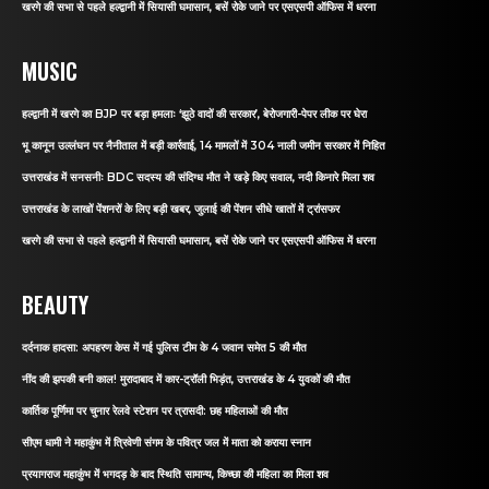
खरगे की सभा से पहले हल्द्वानी में सियासी घमासान, बसें रोके जाने पर एसएसपी ऑफिस में धरना
MUSIC
हल्द्वानी में खरगे का BJP पर बड़ा हमलाः ‘झूठे वादों की सरकार’, बेरोजगारी-पेपर लीक पर घेरा
भू कानून उल्लंघन पर नैनीताल में बड़ी कार्रवाई, 14 मामलों में 304 नाली जमीन सरकार में निहित
उत्तराखंड में सनसनीः BDC सदस्य की संदिग्ध मौत ने खड़े किए सवाल, नदी किनारे मिला शव
उत्तराखंड के लाखों पेंशनरों के लिए बड़ी खबर, जुलाई की पेंशन सीधे खातों में ट्रांसफर
खरगे की सभा से पहले हल्द्वानी में सियासी घमासान, बसें रोके जाने पर एसएसपी ऑफिस में धरना
BEAUTY
दर्दनाक हादसा: अपहरण केस में गई पुलिस टीम के 4 जवान समेत 5 की मौत
नींद की झपकी बनी काल! मुरादाबाद में कार-ट्रॉली भिड़ंत, उत्तराखंड के 4 युवकों की मौत
कार्तिक पूर्णिमा पर चुनार रेलवे स्टेशन पर त्रासदी: छह महिलाओं की मौत
सीएम धामी ने महाकुंभ में त्रिवेणी संगम के पवित्र जल में माता को कराया स्नान
प्रयागराज महाकुंभ में भगदड़ के बाद स्थिति सामान्य, किच्छा की महिला का मिला शव