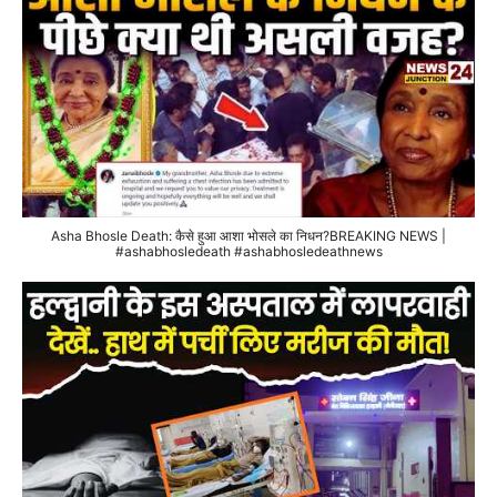
Asha Bhosle Death: कैसे हुआ आशा भोसले का निधन?BREAKING NEWS |
#ashabhosledeath #ashabhosledeathnews