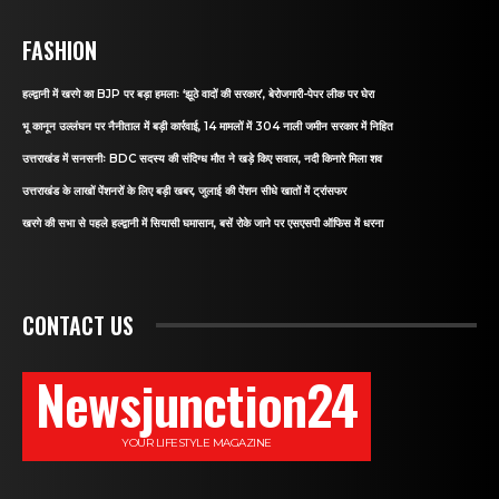
FASHION
हल्द्वानी में खरगे का BJP पर बड़ा हमलाः ‘झूठे वादों की सरकार’, बेरोजगारी-पेपर लीक पर घेरा
भू कानून उल्लंघन पर नैनीताल में बड़ी कार्रवाई, 14 मामलों में 304 नाली जमीन सरकार में निहित
उत्तराखंड में सनसनीः BDC सदस्य की संदिग्ध मौत ने खड़े किए सवाल, नदी किनारे मिला शव
उत्तराखंड के लाखों पेंशनरों के लिए बड़ी खबर, जुलाई की पेंशन सीधे खातों में ट्रांसफर
खरगे की सभा से पहले हल्द्वानी में सियासी घमासान, बसें रोके जाने पर एसएसपी ऑफिस में धरना
CONTACT US
Newsjunction24
YOUR LIFESTYLE MAGAZINE