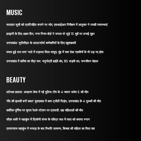
MUSIC
मतदाता सूची को त्रुटिरहित बनाने पर जोर, एसआईआर निरीक्षण में आयुक्त ने परखी व्यवस्थाएं
हल्द्वानी के लिए अहम दिन, नगर निगम बोर्ड ने जनता से जुड़े 15 मुद्दों पर लगाई मुहर
उत्तराखंडः यूपीसीएल के आउटसोर्स कर्मचारियों के लिए खुशखबरी
ममता हुई तार-तार! नाले में तड़पता मिला मासूम, मुंह में रबर देख ग्रामीणों के भी उड़ गए होश
उत्तराखंड में बारिश का रौद्र रूप: यमुनोत्री हाईवे बंद, 85 सड़कें ठप, जनजीवन बेहाल
BEAUTY
दर्दनाक हादसा: अपहरण केस में गई पुलिस टीम के 4 जवान समेत 5 की मौत
नींद की झपकी बनी काल! मुरादाबाद में कार-ट्रॉली भिड़ंत, उत्तराखंड के 4 युवकों की मौत
कार्तिक पूर्णिमा पर चुनार रेलवे स्टेशन पर त्रासदी: छह महिलाओं की मौत
सीएम धामी ने महाकुंभ में त्रिवेणी संगम के पवित्र जल में माता को कराया स्नान
प्रयागराज महाकुंभ में भगदड़ के बाद स्थिति सामान्य, किच्छा की महिला का मिला शव