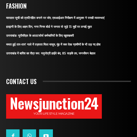
FASHION
मतदाता सूची को त्रुटिरहित बनाने पर जोर, एसआईआर निरीक्षण में आयुक्त ने परखी व्यवस्थाएं
हल्द्वानी के लिए अहम दिन, नगर निगम बोर्ड ने जनता से जुड़े 15 मुद्दों पर लगाई मुहर
उत्तराखंडः यूपीसीएल के आउटसोर्स कर्मचारियों के लिए खुशखबरी
ममता हुई तार-तार! नाले में तड़पता मिला मासूम, मुंह में रबर देख ग्रामीणों के भी उड़ गए होश
उत्तराखंड में बारिश का रौद्र रूप: यमुनोत्री हाईवे बंद, 85 सड़कें ठप, जनजीवन बेहाल
CONTACT US
Newsjunction24
YOUR LIFESTYLE MAGAZINE