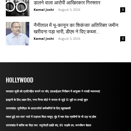
डालने वाला आरोपी आखिरकार गिरफ्तार
Kamal Joshi
-
August 5, 2026
0
नैनीताल में भू-कानून का शिकंजा! अतिरिक्त जमीन
खरीदना पड़ा भारी, डीएम ने दिए कब्जा...
Kamal Joshi
-
August 5, 2026
0
HOLLYWOOD
मतदाता सूची को त्रुटिरहित बनाने पर जोर, एसआईआर निरीक्षण में आयुक्त ने परखी व्यवस्थाएं
हल्द्वानी के लिए अहम दिन, नगर निगम बोर्ड ने जनता से जुड़े 15 मुद्दों पर लगाई मुहर
उत्तराखंडः यूपीसीएल के आउटसोर्स कर्मचारियों के लिए खुशखबरी
ममता हुई तार-तार! नाले में तड़पता मिला मासूम, मुंह में रबर देख ग्रामीणों के भी उड़ गए होश
उत्तराखंड में बारिश का रौद्र रूप: यमुनोत्री हाईवे बंद, 85 सड़कें ठप, जनजीवन बेहाल