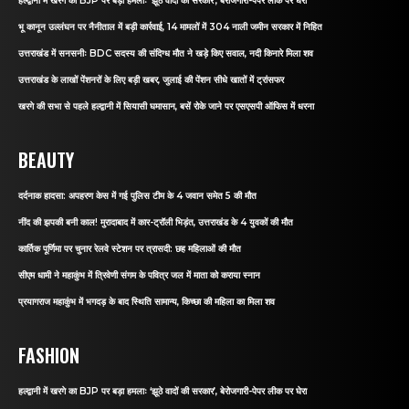
हल्द्वानी में खरगे का BJP पर बड़ा हमलाः ‘झूठे वादों की सरकार’, बेरोजगारी-पेपर लीक पर घेरा
भू कानून उल्लंघन पर नैनीताल में बड़ी कार्रवाई, 14 मामलों में 304 नाली जमीन सरकार में निहित
उत्तराखंड में सनसनीः BDC सदस्य की संदिग्ध मौत ने खड़े किए सवाल, नदी किनारे मिला शव
उत्तराखंड के लाखों पेंशनरों के लिए बड़ी खबर, जुलाई की पेंशन सीधे खातों में ट्रांसफर
खरगे की सभा से पहले हल्द्वानी में सियासी घमासान, बसें रोके जाने पर एसएसपी ऑफिस में धरना
BEAUTY
दर्दनाक हादसा: अपहरण केस में गई पुलिस टीम के 4 जवान समेत 5 की मौत
नींद की झपकी बनी काल! मुरादाबाद में कार-ट्रॉली भिड़ंत, उत्तराखंड के 4 युवकों की मौत
कार्तिक पूर्णिमा पर चुनार रेलवे स्टेशन पर त्रासदी: छह महिलाओं की मौत
सीएम धामी ने महाकुंभ में त्रिवेणी संगम के पवित्र जल में माता को कराया स्नान
प्रयागराज महाकुंभ में भगदड़ के बाद स्थिति सामान्य, किच्छा की महिला का मिला शव
FASHION
हल्द्वानी में खरगे का BJP पर बड़ा हमलाः ‘झूठे वादों की सरकार’, बेरोजगारी-पेपर लीक पर घेरा