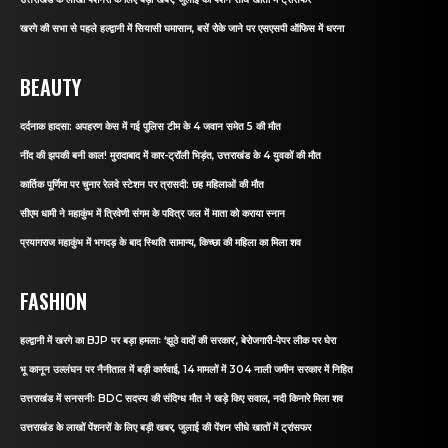
खरगे की सभा से पहले हल्द्वानी में सियासी घमासान, बसें रोके जाने पर एसएसपी ऑफिस में धरना
BEAUTY
दर्दनाक हादसा: अपहरण केस में गई पुलिस टीम के 4 जवान समेत 5 की मौत
नींद की झपकी बनी काल! मुरादाबाद में कार-ट्रॉली भिड़ंत, उत्तराखंड के 4 युवकों की मौत
कार्तिक पूर्णिमा पर चुनार रेलवे स्टेशन पर त्रासदी: छह महिलाओं की मौत
सीएम धामी ने महाकुंभ में त्रिवेणी संगम के पवित्र जल में माता को कराया स्नान
प्रयागराज महाकुंभ में भगदड़ के बाद स्थिति सामान्य, किच्छा की महिला का मिला शव
FASHION
हल्द्वानी में खरगे का BJP पर बड़ा हमलाः ‘झूठे वादों की सरकार’, बेरोजगारी-पेपर लीक पर घेरा
भू कानून उल्लंघन पर नैनीताल में बड़ी कार्रवाई, 14 मामलों में 304 नाली जमीन सरकार में निहित
उत्तराखंड में सनसनीः BDC सदस्य की संदिग्ध मौत ने खड़े किए सवाल, नदी किनारे मिला शव
उत्तराखंड के लाखों पेंशनरों के लिए बड़ी खबर, जुलाई की पेंशन सीधे खातों में ट्रांसफर