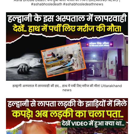
#ashabhosledeath #ashabhosledeathnews
हल्द्वानी अस्पताल में लापरवाही की हद... हाथ में पर्ची लिए मरीज की मौत! Uttarakhand
news