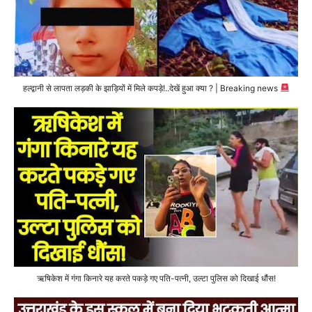
हल्द्वानी से लापता लड़की के झाड़ियों में मिले कपड़े!..देखें हुआ क्या ? | Breaking news
ऋषिकेश में गंगा किनारे यह करते पकड़े गए पति-पत्नी, उल्टा पुलिस को दिखाई धौंस!