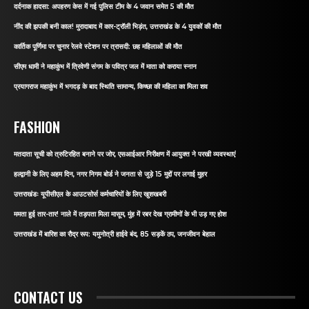
दर्दनाक हादसा: अपहरण केस में गई पुलिस टीम के 4 जवान समेत 5 की मौत
नींद की झपकी बनी काल! मुरादाबाद में कार-ट्रॉली भिड़ंत, उत्तराखंड के 4 युवकों की मौत
कार्तिक पूर्णिमा पर चुनार रेलवे स्टेशन पर त्रासदी: छह महिलाओं की मौत
सीएम धामी ने महाकुंभ में त्रिवेणी संगम के पवित्र जल में माता को कराया स्नान
प्रयागराज महाकुंभ में भगदड़ के बाद स्थिति सामान्य, किच्छा की महिला का मिला शव
FASHION
मतदाता सूची को त्रुटिरहित बनाने पर जोर, एसआईआर निरीक्षण में आयुक्त ने परखी व्यवस्थाएं
हल्द्वानी के लिए अहम दिन, नगर निगम बोर्ड ने जनता से जुड़े 15 मुद्दों पर लगाई मुहर
उत्तराखंडः यूपीसीएल के आउटसोर्स कर्मचारियों के लिए खुशखबरी
ममता हुई तार-तार! नाले में तड़पता मिला मासूम, मुंह में रबर देख ग्रामीणों के भी उड़ गए होश
उत्तराखंड में बारिश का रौद्र रूप: यमुनोत्री हाईवे बंद, 85 सड़कें ठप, जनजीवन बेहाल
CONTACT US